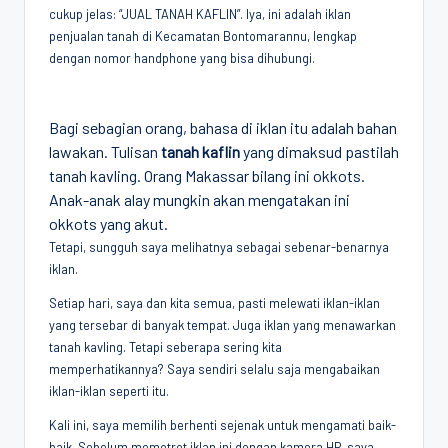
cukup jelas: “JUAL TANAH KAFLIN”. Iya, ini adalah iklan
Penggiat
penjualan tanah di Kecamatan Bontomarannu, lengkap
Komunitas
dengan nomor handphone yang bisa dihubungi.
Akademik
Diplomasi
Kota
Bagi sebagian orang, bahasa di iklan itu adalah bahan
Indonesia
lawakan. Tulisan
tanah kaflin
yang dimaksud pastilah
tanah kavling. Orang Makassar bilang ini okkots.
Anak-anak alay mungkin akan mengatakan ini
okkots yang akut.
Tetapi, sungguh saya melihatnya sebagai sebenar-benarnya
iklan.
Setiap hari, saya dan kita semua, pasti melewati iklan-iklan
yang tersebar di banyak tempat. Juga iklan yang menawarkan
tanah kavling. Tetapi seberapa sering kita
memperhatikannya? Saya sendiri selalu saja mengabaikan
iklan-iklan seperti itu.
Kali ini, saya memilih berhenti sejenak untuk mengamati baik-
baik. Sebelum memotret iklan ini dengan kamera HP, saya