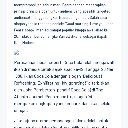
mempromosikan sabun merk Pears dengan menerapkan
prinsip-prinsip slogan untuk audiens yang spesifik (targeted
audience), menggabungkan frasa dan gambar. Salah satu
slogan yang ia rancang adalah: “Good morning. Have you used
Pears’ soap?” menjadi sangat populer hingga awal abad ke-
20. Tidaklah berlebihan jika Barratt dikenal sebagai Bapak
Iklan Modern.
Perusahaan besar seperti Coca Cola telah mengawali
iklan di media cetak sejak abad ke-19. Tanggal 28 Mei
1886, iklan Coca Cola dengan slogan “Delicious!
Refreshing! Exhilirating! Invigorating!” diterbitkan
oleh John Pamberton (pendiri Coca Cola) di The
Atlanta Journal. Pada masa itu, slogan ini
merupakan ungkapan yang menarik dan akan selalu
diingat.
Jika tujuan utama pemasangan iklan adalah untuk
menanamkan dalam ingatan publik tentang suatu