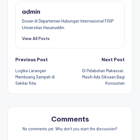
admin
Dosen di Departemen Hubungan Internasional FISIP
Universitas Hasanuddin.
View All Posts
Post
Previous Post
Next Post
Logika Larangan
Di Pelabuhan Makassar,
navigation
Membuang Sampah di
Masih Ada Siksaan Bagi
Sekitar Kita
Konsumen
Comments
No comments yet. Why don’t you start the discussion?