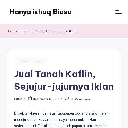
Hanya ishaq Biasa
Skip
to
Ishaq
content
Rahman,
Home
»
Jual Tanah Kaflin, Sejujur-jujurnya Iklan
Humas
Unhas,
Dosen
Hubungan
Posted
Internasional,
Catatan Ringan
in
Peneliti
Jual Tanah Kaflin,
Center
for
Sejujur-jujurnya Iklan
Peace,
Conflict,
admin
September 18, 2016
and
No Comments
Posted
by
Democracy
(CPCD)
Di sekitar daerah Samata, Kabupaten Gowa, disisi kiri jalan
Universitas
menuju kompleks Zarindah, saya menemukan iklan
Hasanuddin,
sederhana ini. Tertulis pada sebilah papan hitam, terbaca