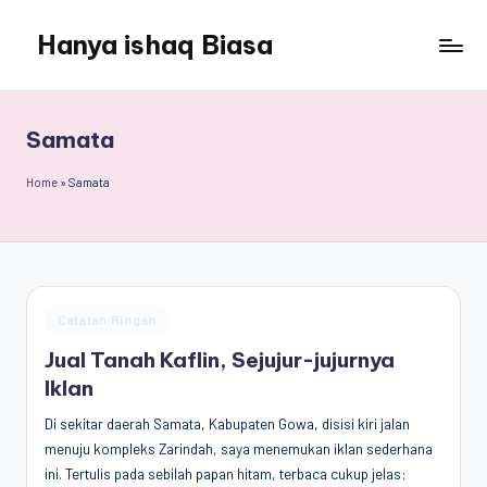
Hanya ishaq Biasa
Skip
to
Ishaq
content
Rahman,
Humas
Samata
Unhas,
Dosen
Home
»
Samata
Hubungan
Internasional,
Peneliti
Center
for
Posted
Catatan Ringan
Peace,
in
Conflict,
Jual Tanah Kaflin, Sejujur-jujurnya
and
Iklan
Democracy
Di sekitar daerah Samata, Kabupaten Gowa, disisi kiri jalan
(CPCD)
menuju kompleks Zarindah, saya menemukan iklan sederhana
Universitas
ini. Tertulis pada sebilah papan hitam, terbaca cukup jelas:
Hasanuddin,