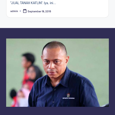
"JUAL TANAH KAFLIN". Iya, ini…
Penggiat
Komunitas
admin
September 18, 2016
Posted
Akademik
by
Diplomasi
Kota
Indonesia