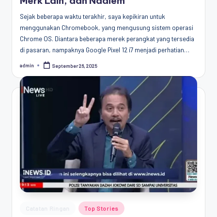
Merk Lain, dan Nadiem
Sejak beberapa waktu terakhir, saya kepikiran untuk
menggunakan Chromebook, yang mengusung sistem operasi
Chrome OS. Diantara beberapa merek perangkat yang tersedia
di pasaran, nampaknya Google Pixel 12 i7 menjadi perhatian…
admin
September 26, 2025
Posted
by
Posted
Catatan Ringan
Top Stories