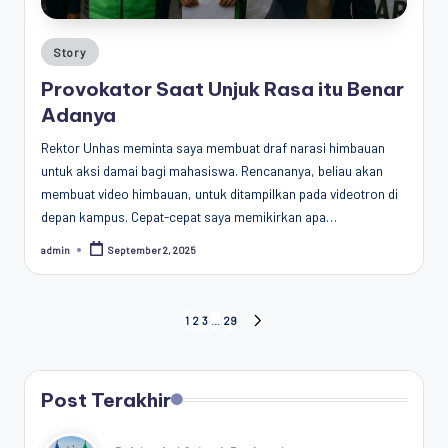
Posted
Story
in
Provokator Saat Unjuk Rasa itu Benar
Adanya
Rektor Unhas meminta saya membuat draf narasi himbauan
untuk aksi damai bagi mahasiswa. Rencananya, beliau akan
membuat video himbauan, untuk ditampilkan pada videotron di
depan kampus. Cepat-cepat saya memikirkan apa…
admin
September 2, 2025
Posted
by
Posts
1
2
3
…
29
NEXT
PAGE
pagination
Post Terakhir