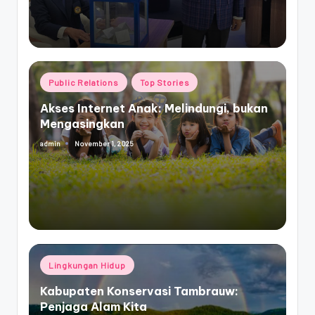
Posted
Public Relations
Top Stories
in
Akses Internet Anak: Melindungi, bukan
Mengasingkan
November 1, 2025
admin
Posted
by
Posted
Lingkungan Hidup
in
Kabupaten Konservasi Tambrauw:
Penjaga Alam Kita