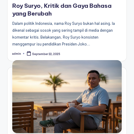
in
Roy Suryo, Kritik dan Gaya Bahasa
yang Berubah
Dalam politik Indonesia, nama Roy Suryo bukan hal asing. Ia
dikenal sebagai sosok yang sering tampil di media dengan
komentar kritis. Belakangan, Roy Suryo konsisten
menggempur isu pendidikan Presiden Joko…
admin
September 22, 2025
Posted
by