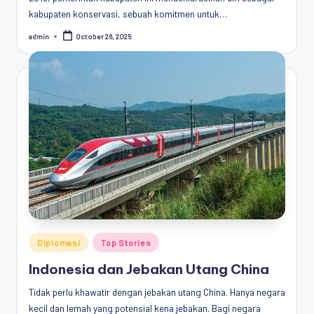
kabupaten konservasi, sebuah komitmen untuk…
admin
October 26, 2025
Posted
by
Posted
Diplomasi
Top Stories
in
Indonesia dan Jebakan Utang China
Tidak perlu khawatir dengan jebakan utang China. Hanya negara
kecil dan lemah yang potensial kena jebakan. Bagi negara