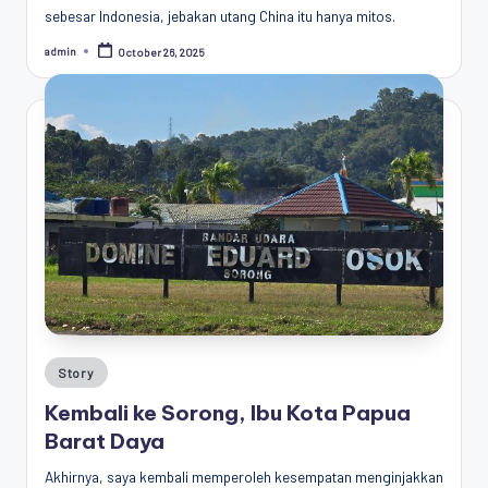
sebesar Indonesia, jebakan utang China itu hanya mitos.
admin
October 26, 2025
Posted
by
Posted
Story
in
Kembali ke Sorong, Ibu Kota Papua
Barat Daya
Akhirnya, saya kembali memperoleh kesempatan menginjakkan