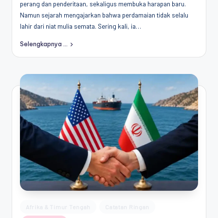
perang dan penderitaan, sekaligus membuka harapan baru.
Penggiat
Namun sejarah mengajarkan bahwa perdamaian tidak selalu
Komunitas
lahir dari niat mulia semata. Sering kali, ia…
Akademik
Diplomasi
Selengkapnya ...
Kota
Indonesia
Posted
Afrika & Timur Tengah
Catatan Ringan
in