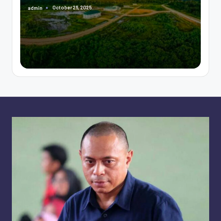
October 26, 2025
admin
Posted
by