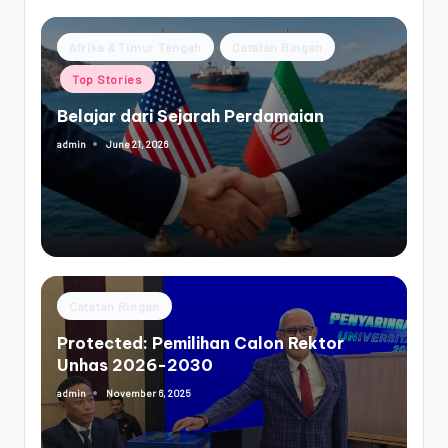
Posted
Afrika & Timur Tengah
Catatan Ringan
in
Top Stories
Belajar dari Sejarah Perdamaian
June 21, 2026
admin
Posted
by
Posted
Catatan Ringan
in
Protected: Pemilihan Calon Rektor
Unhas 2026-2030
November 6, 2025
admin
Posted
by