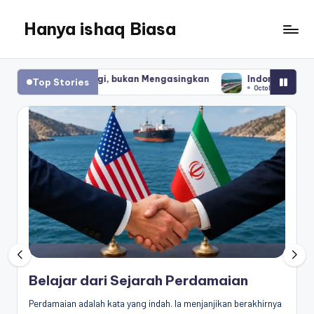
Hanya ishaq Biasa
Skip
to
Ishaq
content
Rahman,
indungi, bukan Mengasingkan
Indonesia dan Jebakan Utang 
Top Stories
Humas
October 26, 2025
Unhas,
Dosen
Hubungan
Internasional,
Peneliti
Center
for
Peace,
Conflict,
and
Democracy
(CPCD)
Belajar dari Sejarah Perdamaian
Universitas
Perdamaian adalah kata yang indah. Ia menjanjikan berakhirnya
Hasanuddin,