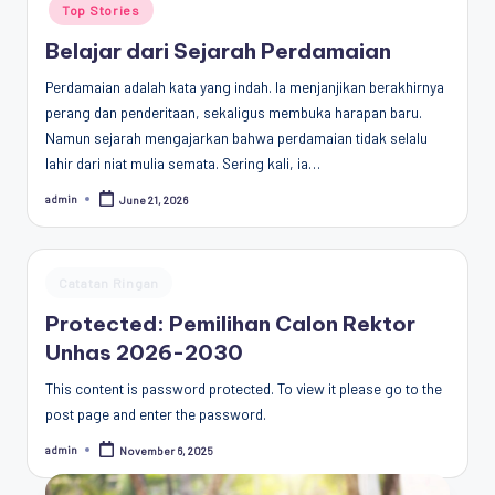
Top Stories
Belajar dari Sejarah Perdamaian
Perdamaian adalah kata yang indah. Ia menjanjikan berakhirnya
perang dan penderitaan, sekaligus membuka harapan baru.
Namun sejarah mengajarkan bahwa perdamaian tidak selalu
lahir dari niat mulia semata. Sering kali, ia…
admin
June 21, 2026
Posted
by
Posted
Catatan Ringan
in
Protected: Pemilihan Calon Rektor
Unhas 2026-2030
This content is password protected. To view it please go to the
post page and enter the password.
admin
November 6, 2025
Posted
by