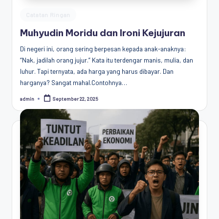
Posted
Catatan Ringan
in
Muhyudin Moridu dan Ironi Kejujuran
Di negeri ini, orang sering berpesan kepada anak-anaknya:
“Nak, jadilah orang jujur.” Kata itu terdengar manis, mulia, dan
luhur. Tapi ternyata, ada harga yang harus dibayar. Dan
harganya? Sangat mahal.Contohnya…
admin
September 22, 2025
Posted
by