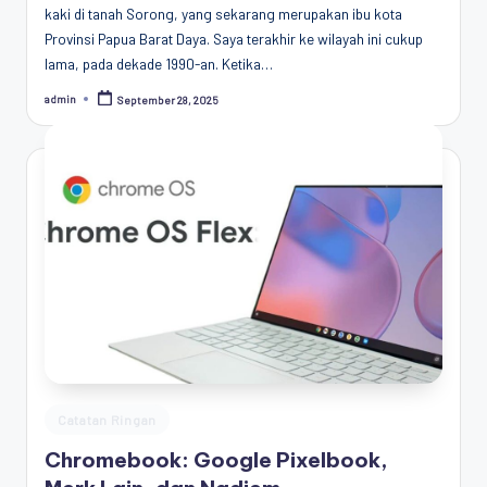
kaki di tanah Sorong, yang sekarang merupakan ibu kota
Provinsi Papua Barat Daya. Saya terakhir ke wilayah ini cukup
lama, pada dekade 1990-an. Ketika…
admin
September 28, 2025
Posted
by
Posted
Catatan Ringan
in
Chromebook: Google Pixelbook,