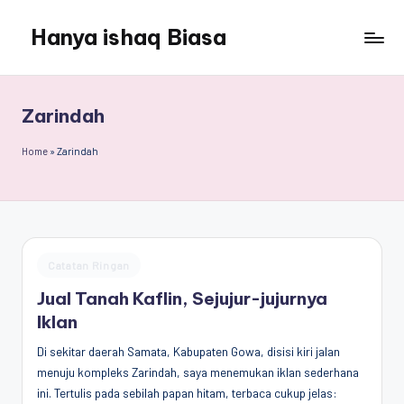
Hanya ishaq Biasa
Skip
to
Ishaq
content
Rahman,
Humas
Zarindah
Unhas,
Dosen
Home
»
Zarindah
Hubungan
Internasional,
Peneliti
Center
for
Posted
Catatan Ringan
Peace,
in
Conflict,
Jual Tanah Kaflin, Sejujur-jujurnya
and
Iklan
Democracy
Di sekitar daerah Samata, Kabupaten Gowa, disisi kiri jalan
(CPCD)
menuju kompleks Zarindah, saya menemukan iklan sederhana
Universitas
ini. Tertulis pada sebilah papan hitam, terbaca cukup jelas:
Hasanuddin,