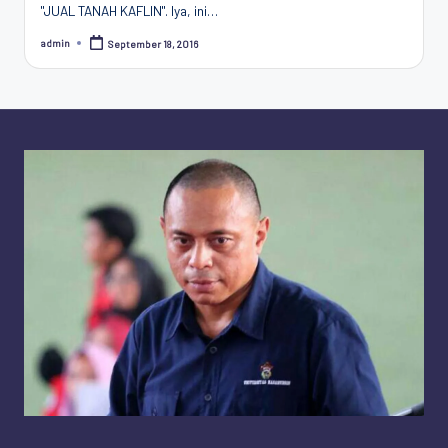
"JUAL TANAH KAFLIN". Iya, ini…
Penggiat
Komunitas
admin
September 18, 2016
Posted
Akademik
by
Diplomasi
Kota
Indonesia