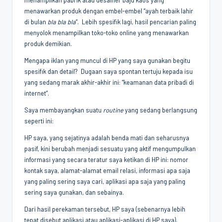
menampilkan pabrik atau desainer baju kaos yang
menawarkan produk dengan embel-embel “ayah terbaik lahir
di bulan
bla bla bla
“. Lebih spesifik lagi, hasil pencarian paling
menyolok menampilkan toko-toko online yang menawarkan
produk demikian.
Mengapa iklan yang muncul di HP yang saya gunakan begitu
spesifik dan detail? Dugaan saya spontan tertuju kepada isu
yang sedang marak akhir-akhir ini: “keamanan data pribadi di
internet”.
Saya membayangkan suatu
routine
yang sedang berlangsung
seperti ini:
HP saya, yang sejatinya adalah benda mati dan seharusnya
pasif, kini berubah menjadi sesuatu yang aktif mengumpulkan
informasi yang secara teratur saya ketikan di HP ini: nomor
kontak saya, alamat-alamat email relasi, informasi apa saja
yang paling sering saya cari, aplikasi apa saja yang paling
sering saya gunakan, dan sebainya.
Dari hasil perekaman tersebut, HP saya (sebenarnya lebih
tepat disebut aplikasi atau aplikasi-aplikasi di HP saya),