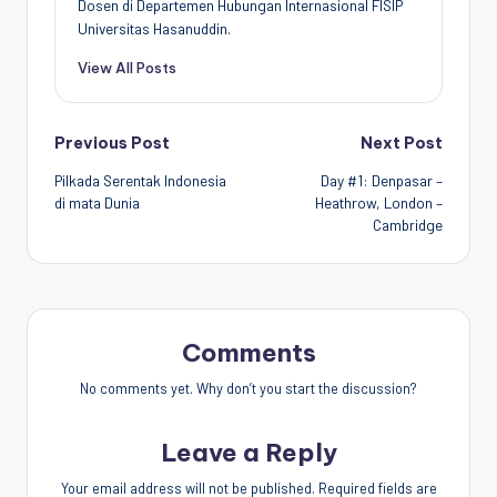
Dosen di Departemen Hubungan Internasional FISIP
Universitas Hasanuddin.
View All Posts
Post
Previous Post
Next Post
Pilkada Serentak Indonesia
Day #1: Denpasar –
navigation
di mata Dunia
Heathrow, London –
Cambridge
Comments
No comments yet. Why don’t you start the discussion?
Leave a Reply
Your email address will not be published.
Required fields are