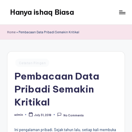
Hanya ishaq Biasa
Skip
to
Ishaq
content
Rahman,
Home
»
Pembacaan Data Pribadi Semakin Kritikal
Humas
Unhas,
Dosen
Hubungan
Posted
Internasional,
Catatan Ringan
in
Peneliti
Pembacaan Data
Center
for
Pribadi Semakin
Peace,
Conflict,
Kritikal
and
Democracy
admin
July 31, 2018
No Comments
(CPCD)
Posted
by
Universitas
Hasanuddin,
Ini pengalaman pribadi. Sejak tahun lalu, setiap kali membuka