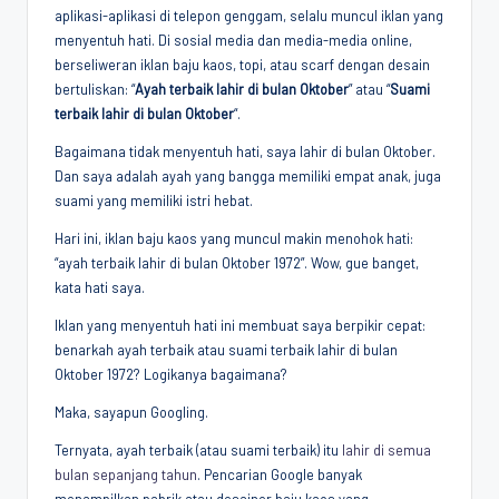
aplikasi-aplikasi di telepon genggam, selalu muncul iklan yang
Penggiat
menyentuh hati. Di sosial media dan media-media online,
Komunitas
berseliweran iklan baju kaos, topi, atau scarf dengan desain
Akademik
bertuliskan: “
Ayah terbaik lahir di bulan Oktober
” atau “
Suami
Diplomasi
terbaik lahir di bulan Oktober
“.
Kota
Indonesia
Bagaimana tidak menyentuh hati, saya lahir di bulan Oktober.
Dan saya adalah ayah yang bangga memiliki empat anak, juga
suami yang memiliki istri hebat.
Hari ini, iklan baju kaos yang muncul makin menohok hati:
“ayah terbaik lahir di bulan Oktober 1972”. Wow, gue banget,
kata hati saya.
Iklan yang menyentuh hati ini membuat saya berpikir cepat:
benarkah ayah terbaik atau suami terbaik lahir di bulan
Oktober 1972? Logikanya bagaimana?
Maka, sayapun Googling.
Ternyata, ayah terbaik (atau suami terbaik) itu
lahir di semua
bulan sepanjang tahun
. Pencarian Google banyak