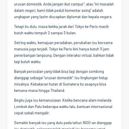
urusan domestik, Anda jangan ikut campur”, atau “ini masalah
Penggiat
dalam negeri, kami tidak peduli komentar asing” adalah
Komunitas
ungkapan yang lazim diucapkan diplomat dan kepala negara.
Akademik
Diplomasi
Tetapi itu dulu, masa ketika jarak dari Tokyo ke Paris masih
Kota
butuh waktu tempuh 2 sampai 3 bulan.
Indonesia
Seiring waktu, kemajuan peradaban, perubahan isu bersama
manusia juga terjadi. Tokyo ke Paris kini hanya butuh 11 jam
penerbangan langsung. Dengan interaksi virtual, bahkan tidak
lagi butuh waktu.
Banyak persoalan yang tidak bisa lagi dengan sombong
dianggap sebagai “urusan domestik”. Isu lingkungan hidup
misalnya. Kebakaran hutan di Sumatera itu asapnya bisa
kemana-mana hingga Thailand.
Begitu juga isu kemanusiaan. Ketika bencana alam melanda
Lombok dan Palu beberapa waktu lalu, bantuan internasional
cepat sekali mengalir.
Semakin banyak isu yang dulu pada tahun 1600-an dianggap