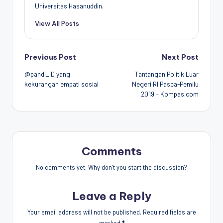
Universitas Hasanuddin.
View All Posts
Post
Previous Post
Next Post
@pandi_ID yang
Tantangan Politik Luar
navigation
kekurangan empati sosial
Negeri RI Pasca-Pemilu
2019 – Kompas.com
Comments
No comments yet. Why don’t you start the discussion?
Leave a Reply
Your email address will not be published.
Required fields are
marked
*