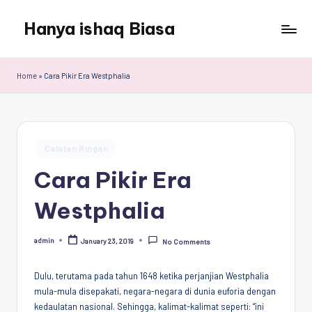
Hanya ishaq Biasa
Skip
to
Ishaq
content
Rahman,
Home
»
Cara Pikir Era Westphalia
Humas
Unhas,
Dosen
Hubungan
Posted
Internasional,
Catatan Ringan
in
Peneliti
Cara Pikir Era
Center
for
Westphalia
Peace,
Conflict,
admin
January 23, 2019
and
No Comments
Posted
by
Democracy
(CPCD)
Dulu, terutama pada tahun 1648 ketika perjanjian Westphalia
Universitas
mula-mula disepakati, negara-negara di dunia euforia dengan
Hasanuddin,
kedaulatan nasional. Sehingga, kalimat-kalimat seperti: “ini