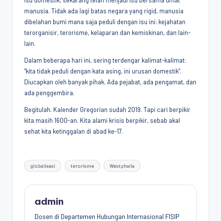
isu domestik, sekarang telah menjadi isu bersama umat
manusia. Tidak ada lagi batas negara yang rigid, manusia
dibelahan bumi mana saja peduli dengan isu ini: kejahatan
terorganisir, terorisme, kelaparan dan kemiskinan, dan lain-
lain.
Dalam beberapa hari ini, sering terdengar kalimat-kalimat:
“kita tidak peduli dengan kata asing, ini urusan domestik”.
Diucapkan oleh banyak pihak. Ada pejabat, ada pengamat, dan
ada penggembira.
Begitulah. Kalender Gregorian sudah 2019. Tapi cari berpikir
kita masih 1600-an. Kita alami krisis berpikir, sebab akal
sehat kita ketinggalan di abad ke-17.
Tags:
globalisasi
terorisme
Westphalia
admin
Dosen di Departemen Hubungan Internasional FISIP