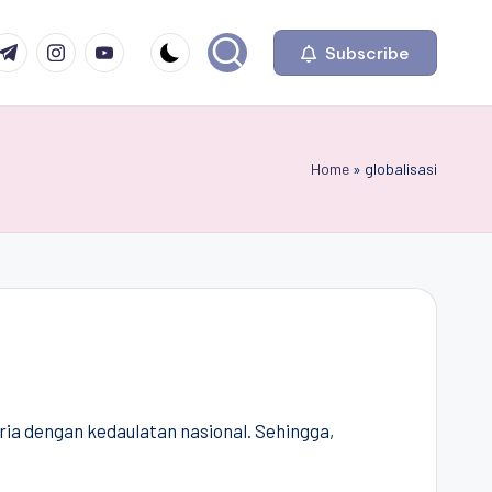
com
r.com
.me
instagram.com
youtube.com
Subscribe
Home
»
globalisasi
ria dengan kedaulatan nasional. Sehingga,