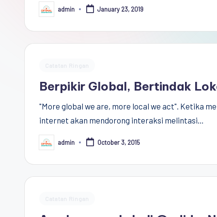
Democracy
admin
January 23, 2019
Posted
by
(CPCD)
Universitas
Hasanuddin,
Penggiat
Posted
Catatan Ringan
Komunitas
in
Berpikir Global, Bertindak Lok
Akademik
Diplomasi
"More global we are, more local we act". Ketika men
Kota
internet akan mendorong interaksi melintasi…
Indonesia
admin
October 3, 2015
Posted
by
Posted
Catatan Ringan
in