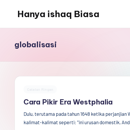
Hanya ishaq Biasa
Skip
to
Ishaq
content
Rahman,
Humas
globalisasi
Unhas,
Dosen
Hubungan
Internasional,
Peneliti
Posted
Catatan Ringan
Center
in
Cara Pikir Era Westphalia
for
Peace,
Dulu, terutama pada tahun 1648 ketika perjanjian 
Conflict,
kalimat-kalimat seperti: "ini urusan domestik, And
and