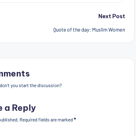
Next Post
Quote of the day: Muslim Women
mments
on’t you start the discussion?
e a Reply
published.
Required fields are marked
*