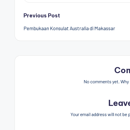
Post
Previous Post
Pembukaan Konsulat Australia di Makassar
navigation
Co
No comments yet. Why d
Leav
Your email address will not be 