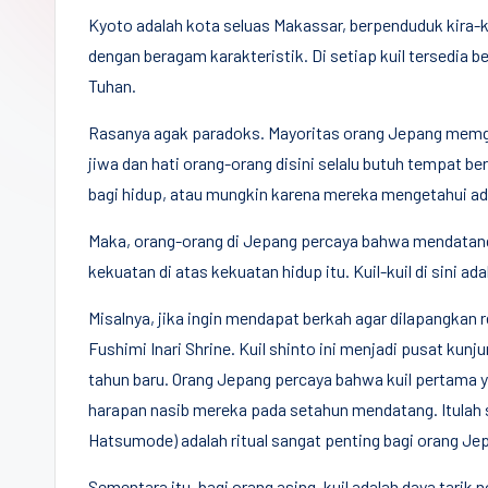
Democracy
Kyoto adalah kota seluas Makassar, berpenduduk kira-ki
(CPCD)
dengan beragam karakteristik. Di setiap kuil tersedia 
Universitas
Tuhan.
Hasanuddin,
Rasanya agak paradoks. Mayoritas orang Jepang memgkla
Penggiat
jiwa dan hati orang-orang disini selalu butuh tempat 
Komunitas
bagi hidup, atau mungkin karena mereka mengetahui ad
Akademik
Diplomasi
Maka, orang-orang di Jepang percaya bahwa mendatang
Kota
kekuatan di atas kekuatan hidup itu. Kuil-kuil di sini a
Indonesia
Misalnya, jika ingin mendapat berkah agar dilapangkan
Fushimi Inari Shrine. Kuil shinto ini menjadi pusat kun
tahun baru. Orang Jepang percaya bahwa kuil pertama
harapan nasib mereka pada setahun mendatang. Itulah s
Hatsumode) adalah ritual sangat penting bagi orang Je
Sementara itu, bagi orang asing, kuil adalah daya tarik 