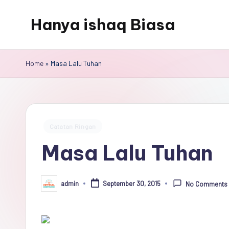
Hanya ishaq Biasa
Skip
to
Ishaq
content
Rahman,
Home
»
Masa Lalu Tuhan
Humas
Unhas,
Dosen
Hubungan
Posted
Catatan Ringan
Internasional,
in
Masa Lalu Tuhan
Peneliti
Center
for
admin
September 30, 2015
No Comments
Posted
Peace,
by
Conflict,
and