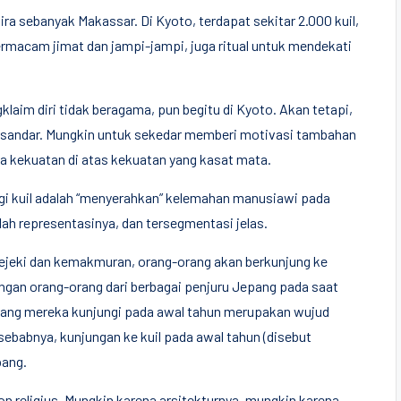
ra sebanyak Makassar. Di Kyoto, terdapat sekitar 2.000 kuil,
bermacam jimat dan jampi-jampi, juga ritual untuk mendekati
im diri tidak beragama, pun begitu di Kyoto. Akan tetapi,
bersandar. Mungkin untuk sekedar memberi motivasi tambahan
a kekuatan di atas kekuatan yang kasat mata.
i kuil adalah “menyerahkan” kelemahan manusiawi pada
dalah representasinya, dan tersegmentasi jelas.
 rejeki dan kemakmuran, orang-orang akan berkunjung ke
jungan orang-orang dari berbagai penjuru Jepang pada saat
 yang mereka kunjungi pada awal tahun merupakan wujud
ebabnya, kunjungan ke kuil pada awal tahun (disebut
pang.
non religius. Mungkin karena arsitekturnya, mungkin karena