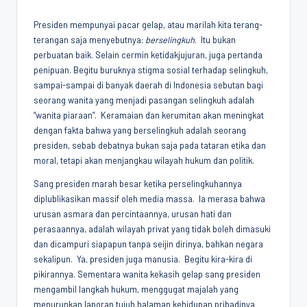
by
Penggiat
Presiden mempunyai pacar gelap, atau marilah kita terang-
Komunitas
terangan saja menyebutnya:
berselingkuh
. Itu bukan
Akademik
perbuatan baik. Selain cermin ketidakjujuran, juga pertanda
Diplomasi
penipuan. Begitu buruknya stigma sosial terhadap selingkuh,
Kota
sampai-sampai di banyak daerah di Indonesia sebutan bagi
Indonesia
seorang wanita yang menjadi pasangan selingkuh adalah
“wanita piaraan”. Keramaian dan kerumitan akan meningkat
dengan fakta bahwa yang berselingkuh adalah seorang
presiden, sebab debatnya bukan saja pada tataran etika dan
moral, tetapi akan menjangkau wilayah hukum dan politik.
Sang presiden marah besar ketika perselingkuhannya
diplublikasikan massif oleh media massa. Ia merasa bahwa
urusan asmara dan percintaannya, urusan hati dan
perasaannya, adalah wilayah privat yang tidak boleh dimasuki
dan dicampuri siapapun tanpa seijin dirinya, bahkan negara
sekalipun. Ya, presiden juga manusia. Begitu kira-kira di
pikirannya. Sementara wanita kekasih gelap sang presiden
mengambil langkah hukum, menggugat majalah yang
menurunkan laporan tujuh halaman kehidupan pribadinya