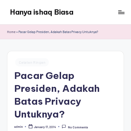
Hanya ishaq Biasa
Skip
to
Ishaq
content
Rahman,
Home
»
Pacar Gelap Presiden, Adakah Batas Privacy Untuknya?
Humas
Unhas,
Dosen
Hubungan
Posted
Internasional,
Catatan Ringan
in
Peneliti
Pacar Gelap
Center
for
Presiden, Adakah
Peace,
Conflict,
Batas Privacy
and
Democracy
Untuknya?
(CPCD)
Universitas
admin
January 17, 2014
No Comments
Posted
Hasanuddin,