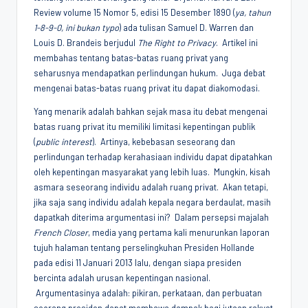
Review volume 15 Nomor 5, edisi 15 Desember 1890 (
ya, tahun
1-8-9-0, ini bukan typo
) ada tulisan Samuel D. Warren dan
Louis D. Brandeis berjudul
The Right to Privacy
. Artikel ini
membahas tentang batas-batas ruang privat yang
seharusnya mendapatkan perlindungan hukum. Juga debat
mengenai batas-batas ruang privat itu dapat diakomodasi.
Yang menarik adalah bahkan sejak masa itu debat mengenai
batas ruang privat itu memiliki limitasi kepentingan publik
(
public interest
). Artinya, kebebasan seseorang dan
perlindungan terhadap kerahasiaan individu dapat dipatahkan
oleh kepentingan masyarakat yang lebih luas. Mungkin, kisah
asmara seseorang individu adalah ruang privat. Akan tetapi,
jika saja sang individu adalah kepala negara berdaulat, masih
dapatkah diterima argumentasi ini? Dalam persepsi majalah
French Closer
, media yang pertama kali menurunkan laporan
tujuh halaman tentang perselingkuhan Presiden Hollande
pada edisi 11 Januari 2013 lalu, dengan siapa presiden
bercinta adalah urusan kepentingan nasional.
Argumentasinya adalah: pikiran, perkataan, dan perbuatan