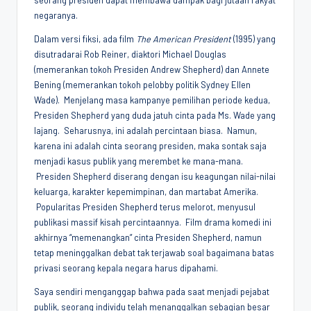
seorang presiden dapat membawa dampak bagi jutaan rakyat
negaranya.
Dalam versi fiksi, ada film
The American President
(1995) yang
disutradarai Rob Reiner, diaktori Michael Douglas
(memerankan tokoh Presiden Andrew Shepherd) dan Annete
Bening (memerankan tokoh pelobby politik Sydney Ellen
Wade). Menjelang masa kampanye pemilihan periode kedua,
Presiden Shepherd yang duda jatuh cinta pada Ms. Wade yang
lajang. Seharusnya, ini adalah percintaan biasa. Namun,
karena ini adalah cinta seorang presiden, maka sontak saja
menjadi kasus publik yang merembet ke mana-mana.
Presiden Shepherd diserang dengan isu keagungan nilai-nilai
keluarga, karakter kepemimpinan, dan martabat Amerika.
Popularitas Presiden Shepherd terus melorot, menyusul
publikasi massif kisah percintaannya. Film drama komedi ini
akhirnya “memenangkan” cinta Presiden Shepherd, namun
tetap meninggalkan debat tak terjawab soal bagaimana batas
privasi seorang kepala negara harus dipahami.
Saya sendiri menganggap bahwa pada saat menjadi pejabat
publik, seorang individu telah menanggalkan sebagian besar