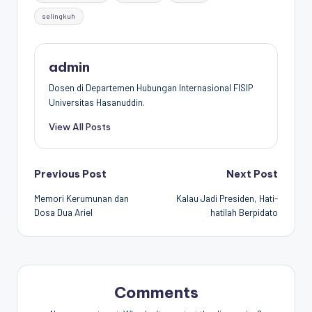
selingkuh
admin
Dosen di Departemen Hubungan Internasional FISIP
Universitas Hasanuddin.
View All Posts
Post
Previous Post
Next Post
Memori Kerumunan dan
Kalau Jadi Presiden, Hati-
navigation
Dosa Dua Ariel
hatilah Berpidato
Comments