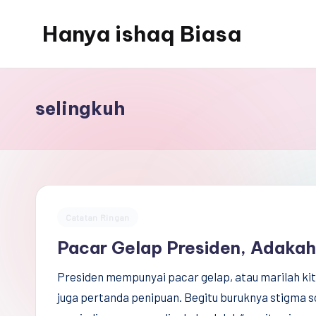
Hanya ishaq Biasa
Skip
to
Ishaq
content
Rahman,
Humas
selingkuh
Unhas,
Dosen
Hubungan
Internasional,
Peneliti
Posted
Catatan Ringan
Center
in
Pacar Gelap Presiden, Adakah
for
Peace,
Presiden mempunyai pacar gelap, atau marilah k
Conflict,
juga pertanda penipuan. Begitu buruknya stigma s
and