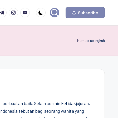
com
r.com
.me
instagram.com
youtube.com
Subscribe
Home
»
selingkuh
an perbuatan baik. Selain cermin ketidakjujuran,
 Indonesia sebutan bagi seorang wanita yang