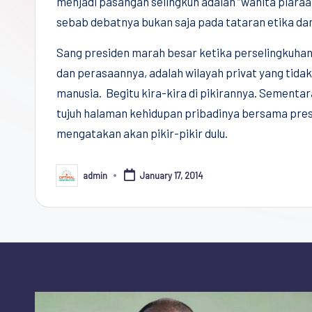
menjadi pasangan selingkuh adalah “wanita piara
Democracy
sebab debatnya bukan saja pada tataran etika dan
(CPCD)
Universitas
Sang presiden marah besar ketika perselingkuhan
Hasanuddin,
dan perasaannya, adalah wilayah privat yang tidak
Penggiat
manusia. Begitu kira-kira di pikirannya. Sement
Komunitas
tujuh halaman kehidupan pribadinya bersama pres
Akademik
mengatakan akan pikir-pikir dulu.
Diplomasi
Kota
admin
January 17, 2014
Posted
by
Indonesia