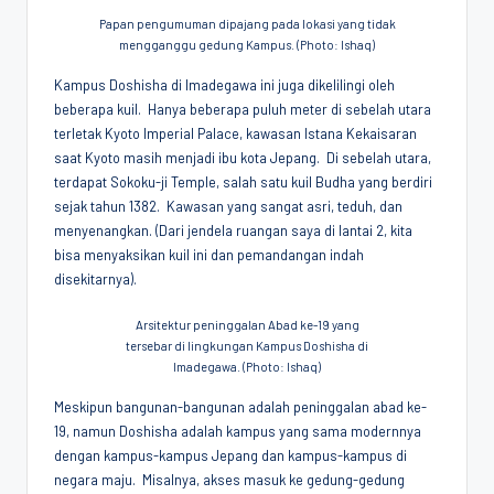
Papan pengumuman dipajang pada lokasi yang tidak
mengganggu gedung Kampus. (Photo: Ishaq)
Kampus Doshisha di Imadegawa ini juga dikelilingi oleh
beberapa kuil. Hanya beberapa puluh meter di sebelah utara
terletak Kyoto Imperial Palace, kawasan Istana Kekaisaran
saat Kyoto masih menjadi ibu kota Jepang. Di sebelah utara,
terdapat Sokoku-ji Temple, salah satu kuil Budha yang berdiri
sejak tahun 1382. Kawasan yang sangat asri, teduh, dan
menyenangkan. (Dari jendela ruangan saya di lantai 2, kita
bisa menyaksikan kuil ini dan pemandangan indah
disekitarnya).
Arsitektur peninggalan Abad ke-19 yang
tersebar di lingkungan Kampus Doshisha di
Imadegawa. (Photo: Ishaq)
Meskipun bangunan-bangunan adalah peninggalan abad ke-
19, namun Doshisha adalah kampus yang sama modernnya
dengan kampus-kampus Jepang dan kampus-kampus di
negara maju. Misalnya, akses masuk ke gedung-gedung