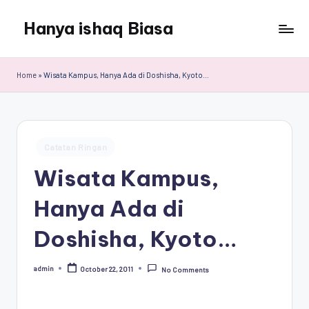
Hanya ishaq Biasa
Skip
to
Ishaq
content
Rahman,
Home
»
Wisata Kampus, Hanya Ada di Doshisha, Kyoto…
Humas
Unhas,
Dosen
Hubungan
Posted
Internasional,
Catatan Ringan
in
Peneliti
Wisata Kampus,
Center
for
Hanya Ada di
Peace,
Conflict,
Doshisha, Kyoto…
and
Democracy
admin
October 22, 2011
No Comments
(CPCD)
Posted
by
Universitas
Hasanuddin,