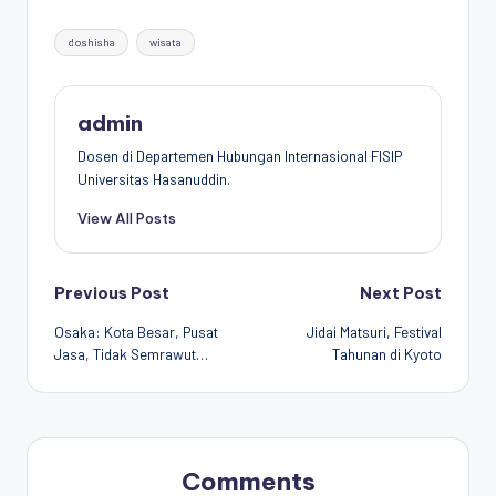
Tags:
doshisha
wisata
admin
Dosen di Departemen Hubungan Internasional FISIP
Universitas Hasanuddin.
View All Posts
Post
Previous Post
Next Post
Osaka: Kota Besar, Pusat
Jidai Matsuri, Festival
navigation
Jasa, Tidak Semrawut…
Tahunan di Kyoto
Comments