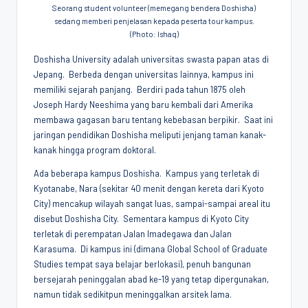
Seorang student volunteer (memegang bendera Doshisha)
Penggiat
sedang memberi penjelasan kepada peserta tour kampus.
Komunitas
(Photo: Ishaq)
Akademik
Diplomasi
Doshisha University adalah universitas swasta papan atas di
Kota
Jepang. Berbeda dengan universitas lainnya, kampus ini
memiliki sejarah panjang. Berdiri pada tahun 1875 oleh
Indonesia
Joseph Hardy Neeshima yang baru kembali dari Amerika
membawa gagasan baru tentang kebebasan berpikir. Saat ini
jaringan pendidikan Doshisha meliputi jenjang taman kanak-
kanak hingga program doktoral.
Ada beberapa kampus Doshisha. Kampus yang terletak di
Kyotanabe, Nara (sekitar 40 menit dengan kereta dari Kyoto
City) mencakup wilayah sangat luas, sampai-sampai areal itu
disebut Doshisha City. Sementara kampus di Kyoto City
terletak di perempatan Jalan Imadegawa dan Jalan
Karasuma. Di kampus ini (dimana Global School of Graduate
Studies tempat saya belajar berlokasi), penuh bangunan
bersejarah peninggalan abad ke-19 yang tetap dipergunakan,
namun tidak sedikitpun meninggalkan arsitek lama.