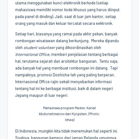
utama menggunakan kunci elektronik berkode (setiap
mahasiswa memiliki nomor kode khusus yang harus diinput
pada panel di dinding). Jadi, saat di luar jam kantor, setiap
orang yang masuk dan keluar tercatat secara eektronik.
Setiap hari, biasanya yang ramai pada akhir pekan, banyak
rombongan wisatawan datang berkunjung. Mereka dipandu
oleh
student volunteer
yang dikoordinasikan oleh
International Office
, memberi penjelasan tentang berbagai
hal, terutama sejarah dan arsitektur bangunan. Tentu saja,
ada banyak hal yang membuat rombongan ini datang. Tapi
nampaknya, promosi Doshisha-lah yang paling berperan.
Internasional Office rajin sekali menyebarkan informasi
tentang hal ini ke berbagai institusi, baik di dalam negeri
Jepang maupun di luar negeri.
Mahasiswa program Master, Kanat
Abdurrahmanov dari Kyrgiztan. (Photo:
Ishaq)
Di Indonesia, mungkin kita tidak menemukan hal seperti ini.
Soalnya, bangunan kampus dari jaman Belanda umumnya