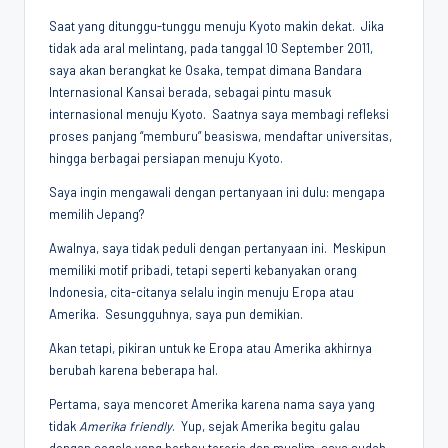
Penggiat
Saat yang ditunggu-tunggu menuju Kyoto makin dekat. Jika
Komunitas
tidak ada aral melintang, pada tanggal 10 September 2011,
Akademik
saya akan berangkat ke Osaka, tempat dimana Bandara
Diplomasi
Internasional Kansai berada, sebagai pintu masuk
Kota
internasional menuju Kyoto. Saatnya saya membagi refleksi
Indonesia
proses panjang “memburu” beasiswa, mendaftar universitas,
hingga berbagai persiapan menuju Kyoto.
Saya ingin mengawali dengan pertanyaan ini dulu: mengapa
memilih Jepang?
Awalnya, saya tidak peduli dengan pertanyaan ini. Meskipun
memiliki motif pribadi, tetapi seperti kebanyakan orang
Indonesia, cita-citanya selalu ingin menuju Eropa atau
Amerika. Sesungguhnya, saya pun demikian.
Akan tetapi, pikiran untuk ke Eropa atau Amerika akhirnya
berubah karena beberapa hal.
Pertama, saya mencoret Amerika karena nama saya yang
tidak
Amerika friendly
. Yup, sejak Amerika begitu galau