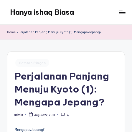
Hanya ishaq Biasa
Skip
to
Ishaq
content
Rahman,
Home
»
Perjalanan Panjang Menuju Kyoto (1): Mengapa Jepang?
Humas
Unhas,
Dosen
Hubungan
Posted
Internasional,
Catatan Ringan
in
Peneliti
Perjalanan Panjang
Center
for
Menuju Kyoto (1):
Peace,
Conflict,
Mengapa Jepang?
and
Democracy
admin
August 22, 2011
4
(CPCD)
Posted
by
Universitas
Hasanuddin,
Mengapa Jepang?