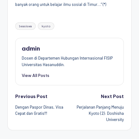
banyak orang untuk belajar ilmu sosial di Timur…” (*)
Tags:
beasiswa
kyoto
admin
Dosen di Departemen Hubungan Internasional FISIP
Universitas Hasanuddin.
View All Posts
Post
Previous Post
Next Post
Dengan Paspor Dinas, Visa
Perjalanan Panjang Menuju
navigation
Cepat dan Gratis!!!
Kyoto (2): Doshisha
University