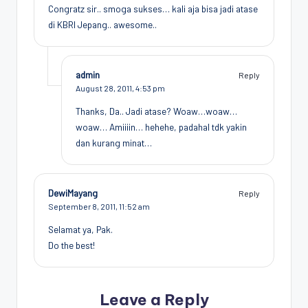
Congratz sir.. smoga sukses… kali aja bisa jadi atase
di KBRI Jepang.. awesome..
admin
Reply
August 28, 2011,
4:53 pm
Thanks, Da.. Jadi atase? Woaw…woaw…
woaw… Amiiiin… hehehe, padahal tdk yakin
dan kurang minat…
DewiMayang
Reply
September 8, 2011,
11:52 am
Selamat ya, Pak.
Do the best!
Leave a Reply