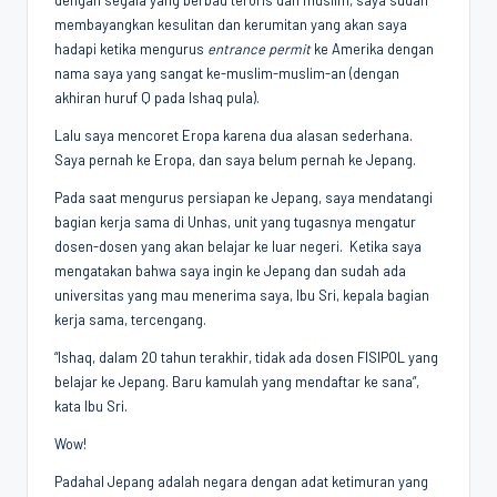
dengan segala yang berbau teroris dan muslim, saya sudah
membayangkan kesulitan dan kerumitan yang akan saya
hadapi ketika mengurus
entrance permit
ke Amerika dengan
nama saya yang sangat ke-muslim-muslim-an (dengan
akhiran huruf Q pada Ishaq pula).
Lalu saya mencoret Eropa karena dua alasan sederhana.
Saya pernah ke Eropa, dan saya belum pernah ke Jepang.
Pada saat mengurus persiapan ke Jepang, saya mendatangi
bagian kerja sama di Unhas, unit yang tugasnya mengatur
dosen-dosen yang akan belajar ke luar negeri. Ketika saya
mengatakan bahwa saya ingin ke Jepang dan sudah ada
universitas yang mau menerima saya, Ibu Sri, kepala bagian
kerja sama, tercengang.
“Ishaq, dalam 20 tahun terakhir, tidak ada dosen FISIPOL yang
belajar ke Jepang. Baru kamulah yang mendaftar ke sana”,
kata Ibu Sri.
Wow!
Padahal Jepang adalah negara dengan adat ketimuran yang