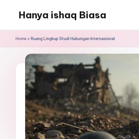
Hanya ishaq Biasa
Skip
to
Ishaq
content
Rahman,
Home
»
Ruang Lingkup Studi Hubungan Internasional
Humas
Unhas,
Dosen
Hubungan
Internasional,
Peneliti
Center
for
Peace,
Conflict,
and