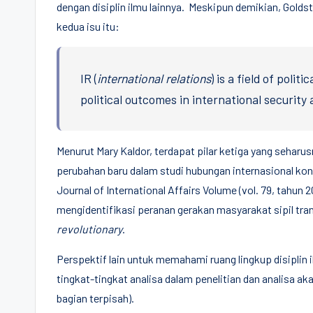
dengan disiplin ilmu lainnya. Meskipun demikian, Gol
kedua isu itu:
IR (
international relations
) is a field of poli
political outcomes in international security 
Menurut Mary Kaldor, terdapat pilar ketiga yang seha
perubahan baru dalam studi hubungan internasional kont
Journal of International Affairs Volume (vol. 79, tahun 20
mengidentifikasi peranan gerakan masyarakat sipil tr
revolutionary
.
Perspektif lain untuk memahami ruang lingkup disiplin 
tingkat-tingkat analisa dalam penelitian dan analisa a
bagian terpisah).