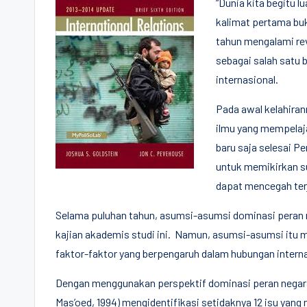
“Dunia kita begitu l
kalimat pertama buk
tahun mengalami rev
sebagai salah satu 
internasional.
Pada awal kelahirann
ilmu yang mempelaja
baru saja selesai P
untuk memikirkan s
dapat mencegah ter
Selama puluhan tahun, asumsi-asumsi dominasi peran 
kajian akademis studi ini. Namun, asumsi-asumsi itu 
faktor-faktor yang berpengaruh dalam hubungan interna
Dengan menggunakan perspektif dominasi peran negara 
Mas’oed, 1994) mengidentifikasi setidaknya 12 isu yang m