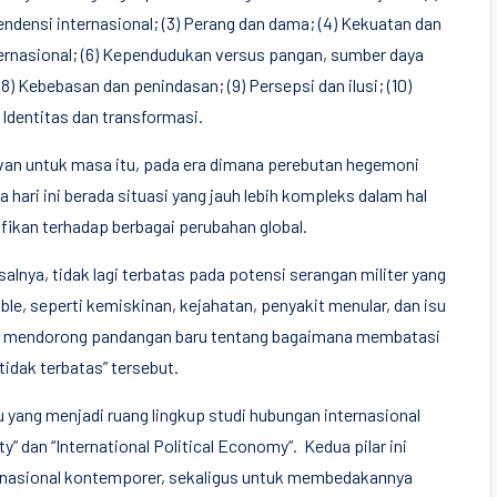
endensi internasional; (3) Perang dan dama; (4) Kekuatan dan
nternasional; (6) Kependudukan versus pangan, sumber daya
) Kebebasan dan penindasan; (9) Persepsi dan ilusi; (10)
) Identitas dan transformasi.
evan untuk masa itu, pada era dimana perebutan hegemoni
 hari ini berada situasi yang jauh lebih kompleks dalam hal
fikan terhadap berbagai perubahan global.
lnya, tidak lagi terbatas pada potensi serangan militer yang
ble, seperti kemiskinan, kejahatan, penyakit menular, dan isu
lah mendorong pandangan baru tentang bagaimana membatasi
tidak terbatas” tersebut.
yang menjadi ruang lingkup studi hubungan internasional
” dan “International Political Economy”. Kedua pilar ini
rnasional kontemporer, sekaligus untuk membedakannya