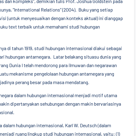
uas dan kompleks”, demikian tulis Prof. Joshua Goldstein pada
unya, “International Relations” (2004). Buku yang setiap
isi (untuk menyesuaikan dengan konteks aktual) ini dianggap
buku text terbaik untuk memahami studi hubungan
ya di tahun 1919, studi hubungan internasional diakui sebagai
ri hubungan antarnegara. Latar belakang situasu dunia yang
erang Dunia I telah mendorong para ilmuwan dan negarawan
uatu mekanisme pengelolaan hubungan antarnegara yang
jadinya perang besar pada masa mendatang.
negara dalam hubungan internasional menjadi motif utama
makin dipertanyakan sehubungan dengan makin bervariasinya
sional.
dalam hubungan internasional, Karl W. Deutsch (dalam
enjadi ruang lingkup studi hubungan internasional, yaitu: (1)