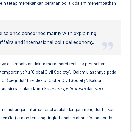
dstein tetap menekankan peranan politik dalam menempatkan
tical science concerned mainly with explaining
affairs and international political economy.
rusnya ditambahkan dalam memahami realitas perubahan-
emporer, yaitu “Global Civil Society”. Dalam ulasannya pada
03) berjudul “The Idea of Global Civil Society”, Kaldor
ansnasional dalam konteks
cosmopolitanism
dan
soft
ilmu hubungan internasional adalah dengan mengidentifikasi
kademik. (Uraian tentang tingkat analisa akan dibahas pada