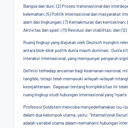
Bangsa dan duni; (2) Proses transnasional dan interdep
kelemahan; (5) Politik Internasional dan masyarakat i
alam dan lingkungan; (7) Kemakmuran dan kemiskinan; (8
Aktivitas dan apati; (11) Revolusi dan stabilitas; dan (12
Ruang lingkup yang diajukan oleh Deutsch mungkin rel
antara blok-blok politik dunia masih dominan. Dunia kita
interaksi internasional, yang mempunyai pengaruh signi
Definisi terhadap ancaman bagi keamanan nasional, misa
tangible, tetapi telah memasuki wilayah-wilayah intangi
kesejahteraan. Gagasan tentang kompleksitas ini te
ruang lingkup studi hubungan internasional yang “nyaris 
Professor Goldstein mencoba menyederhanakan isu-isu 
dalam dua kelompok utama, yaitu: “International Security
adalah variabel utama dalam memahami hubungan inte