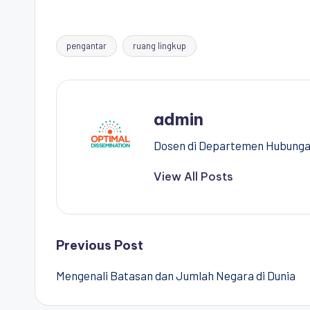
pengantar
ruang lingkup
Tags:
admin
Dosen di Departemen Hubungan 
View All Posts
Post
Previous Post
Mengenali Batasan dan Jumlah Negara di Dunia
navigation