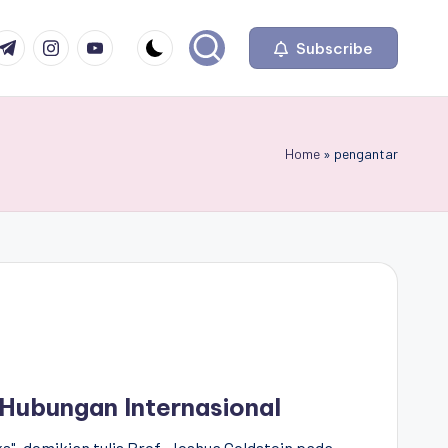
com
r.com
.me
instagram.com
youtube.com
Subscribe
Home
»
pengantar
 Hubungan Internasional