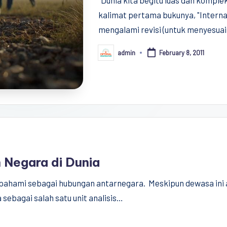
"Dunia kita begitu luas dan komplek
kalimat pertama bukunya, "Internat
mengalami revisi (untuk menyesuai
admin
February 8, 2011
Posted
by
 Negara di Dunia
dipahami sebagai hubungan antarnegara. Meskipun dewasa ini 
sebagai salah satu unit analisis…