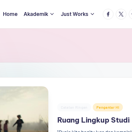
facebook.
twitte
t
Home
Akademik
Just Works
Posted
Catatan Ringan
Pengantar HI
in
Ruang Lingkup Studi