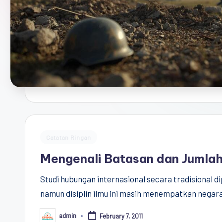
Democracy
(CPCD)
Universitas
Hasanuddin,
Penggiat
Komunitas
Akademik
Diplomasi
Kota
Posted
Indonesia
Catatan Ringan
in
Mengenali Batasan dan Jumlah
Studi hubungan internasional secara tradisional 
namun disiplin ilmu ini masih menempatkan negara 
admin
February 7, 2011
Posted