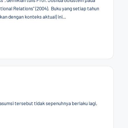
s", demikian tulis Prof. Joshua Goldstein pada
ional Relations" (2004). Buku yang setiap tahun
kan dengan konteks aktual) ini…
asumsi tersebut tidak sepenuhnya berlaku lagi,