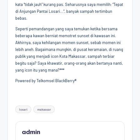
kata “tidak jauh” kurang pas. Seharusnya saya memilih: “Tepat
Penggiat
di Anjungan Pantai Losari…”, banyak sampah tertimbun
Komunitas
bebas.
Akademik
Diplomasi
Seperti pemandangan yang saya temukan ketika bersama
Kota
beberapa kawan berniat memotret sunset di kawasan ini.
Indonesia
Akhirnya, saya kehilangan momen sunset, sebab momen ini
lebih aneh. Bagaimana mungkin, di pusat keramaian, di ruang
publik yang menjadi icon Kota Makassar, sampah terbiar
begitu saja? Saya khawatir, orang-orang akan bertanya nanti,
yang icon itu yang mana?***
Powered by Telkomsel BlackBerry®
Tags:
losari
makassar
admin