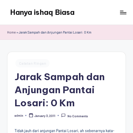
Hanya ishaq Biasa
Skip
to
Ishaq
content
Rahman,
Home
»
Jarak Sampah dan Anjungan Pantai Losari: 0 Km
Humas
Unhas,
Dosen
Hubungan
Posted
Internasional,
Catatan Ringan
in
Peneliti
Jarak Sampah dan
Center
for
Anjungan Pantai
Peace,
Conflict,
Losari: 0 Km
and
Democracy
admin
January 3, 2011
No Comments
(CPCD)
Posted
by
Universitas
Hasanuddin,
Tidak jauh dari anjungan Pantai Losari, ah sebenarnya kata-