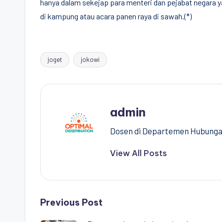
hanya dalam sekejap para menteri dan pejabat negara ya
di kampung atau acara panen raya di sawah.(*)
joget
jokowi
Tags:
admin
Dosen di Departemen Hubungan 
View All Posts
Post
Previous Post