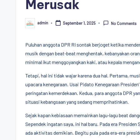
Merusak
admin
September 1, 2025
No Comments
Posted
by
Puluhan anggota DPR RI sontak berjoget ketika menden
musik dengan beat-beat menghentak, kebanyakan orang te
minimal ikut menggoyangkan kaki, atau kepala mengang
Tetapi, hal ini tidak wajar karena dua hal. Pertama, 
upacara kenegaraan. Usai Pidato Kenegaraan Presiden’ 
peringatan kemerdekaan. Kedua, para anggota DPR yang
situasi kebangsaan yang sedang memprihatinkan.
Sejak kapan kebiasaan memainkan lagu-lagu beat dang
Sependek ingatan saya, ini hal baru. Pada era Preside
ada aktivitas demikian. Begitu pula pada era-era presi