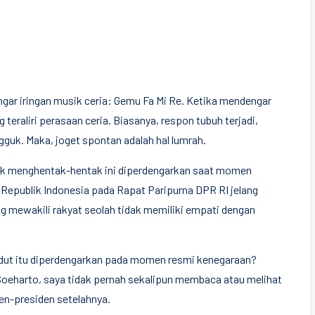
gar iringan musik ceria: Gemu Fa Mi Re. Ketika mendengar
raliri perasaan ceria. Biasanya, respon tubuh terjadi,
guk. Maka, joget spontan adalah hal lumrah.
musik menghentak-hentak ini diperdengarkan saat momen
Republik Indonesia pada Rapat Paripurna DPR RI jelang
 mewakili rakyat seolah tidak memiliki empati dengan
dut itu diperdengarkan pada momen resmi kenegaraan?
n Soeharto, saya tidak pernah sekalipun membaca atau melihat
den-presiden setelahnya.