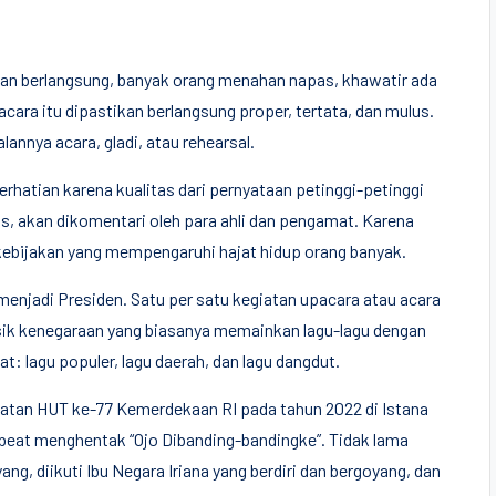
an berlangsung, banyak orang menahan napas, khawatir ada
cara itu dipastikan berlangsung proper, tertata, dan mulus.
lannya acara, gladi, atau rehearsal.
rhatian karena kualitas dari pernyataan petinggi-petinggi
sis, akan dikomentari oleh para ahli dan pengamat. Karena
kebijakan yang mempengaruhi hajat hidup orang banyak.
menjadi Presiden. Satu per satu kegiatan upacara atau acara
sik kenegaraan yang biasanya memainkan lagu-lagu dengan
t: lagu populer, lagu daerah, dan lagu dangdut.
atan HUT ke-77 Kemerdekaan RI pada tahun 2022 di Istana
 beat menghentak “Ojo Dibanding-bandingke”. Tidak lama
g, diikuti Ibu Negara Iriana yang berdiri dan bergoyang, dan