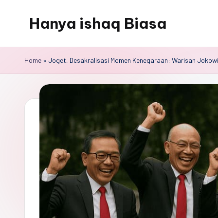
Hanya ishaq Biasa
Skip
to
Ishaq
content
Rahman,
Home
»
Joget, Desakralisasi Momen Kenegaraan: Warisan Jokow
Humas
Unhas,
Dosen
Hubungan
Internasional,
Peneliti
Center
for
Peace,
Conflict,
and