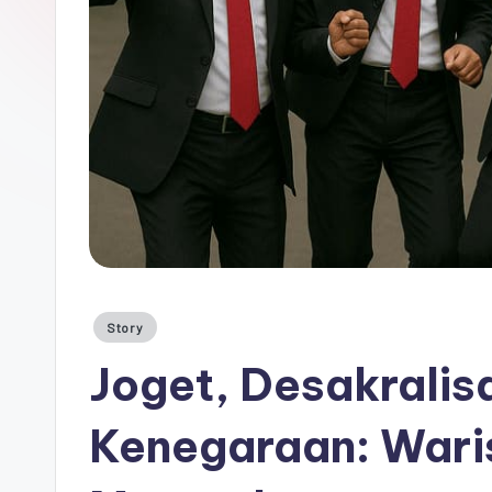
Democracy
(CPCD)
Universitas
Hasanuddin,
Penggiat
Komunitas
Akademik
Diplomasi
Kota
Indonesia
Posted
Story
in
Joget, Desakrali
Kenegaraan: Wari