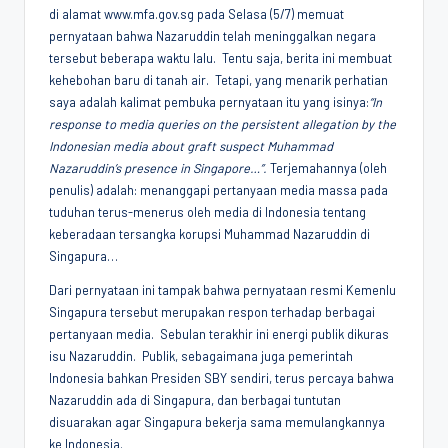
di alamat www.mfa.gov.sg pada Selasa (5/7) memuat
Penggiat
pernyataan bahwa Nazaruddin telah meninggalkan negara
Komunitas
tersebut beberapa waktu lalu. Tentu saja, berita ini membuat
Akademik
kehebohan baru di tanah air. Tetapi, yang menarik perhatian
Diplomasi
saya adalah kalimat pembuka pernyataan itu yang isinya:
“In
Kota
response to media queries on the persistent allegation by the
Indonesia
Indonesian media about graft suspect Muhammad
Nazaruddin’s presence in Singapore…”.
Terjemahannya (oleh
penulis) adalah: menanggapi pertanyaan media massa pada
tuduhan terus-menerus oleh media di Indonesia tentang
keberadaan tersangka korupsi Muhammad Nazaruddin di
Singapura…
Dari pernyataan ini tampak bahwa pernyataan resmi Kemenlu
Singapura tersebut merupakan respon terhadap berbagai
pertanyaan media. Sebulan terakhir ini energi publik dikuras
isu Nazaruddin. Publik, sebagaimana juga pemerintah
Indonesia bahkan Presiden SBY sendiri, terus percaya bahwa
Nazaruddin ada di Singapura, dan berbagai tuntutan
disuarakan agar Singapura bekerja sama memulangkannya
ke Indonesia.