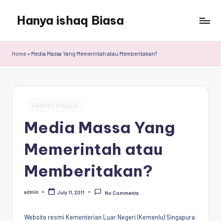
Hanya ishaq Biasa
Skip
to
Ishaq
content
Rahman,
Home
»
Media Massa Yang Memerintah atau Memberitakan?
Humas
Unhas,
Dosen
Hubungan
Posted
Internasional,
Catatan Ringan
in
Peneliti
Media Massa Yang
Center
for
Memerintah atau
Peace,
Conflict,
Memberitakan?
and
Democracy
admin
July 11, 2011
No Comments
(CPCD)
Posted
by
Universitas
Hasanuddin,
Website resmi Kementerian Luar Negeri (Kemenlu) Singapura