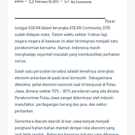
admin
February 16, 2011
No Comments
Posted
Penggiat
by
Komunitas
Akademik
Pasar
Diplomasi
tunggal ASEAN dalam kerangka ASEAN Community 2015
Kota
sudah didepan mata. Dalam waktu sekitar 4 tahun lagi,
Indonesia
negara-negara di kawasan ini akan terintegrasi menjadi satu
perekonomian bersama. Namun, Indonesia masih
menghadapi sejumlah masalah yang membutuhkan perhatian
serius.
Salah satu persoalan tersebut adalah lemahnya sinergitas
ekonomi antardaerah pada level domestik. Sebagaimana
diketahui, geliat ekonomi nasional saat ini berpusat di Pulau
Jawa, dimana sekitar 70% – 80% peredaran uang ada disana.
Perekonomian Pulau Jawa sangat didominasi oleh industri
manufaktur, perdagangan barang dan jasa, dan sektor
perbankan.
Sementara daerah-daerah di luar Jawa banyak menjadi
penghasil bahan-bahan mentah dengan nilai ekonomi yang
jauh lebih rendah. Beberapa kawasan industri yang dibangun