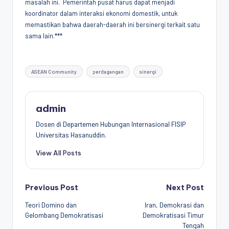
masalah ini. Pemerintah pusat harus dapat menjadi
koordinator dalam interaksi ekonomi domestik, untuk
memastikan bahwa daerah-daerah ini bersinergi terkait satu
sama lain.***
Tags:
ASEAN Community
perdagangan
sinergi
admin
Dosen di Departemen Hubungan Internasional FISIP
Universitas Hasanuddin.
View All Posts
Post
Previous Post
Next Post
Teori Domino dan
Iran, Demokrasi dan
navigation
Gelombang Demokratisasi
Demokratisasi Timur
Tengah