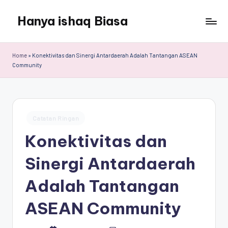
Hanya ishaq Biasa
Skip
to
Ishaq
content
Rahman,
Home
»
Konektivitas dan Sinergi Antardaerah Adalah Tantangan ASEAN
Humas
Community
Unhas,
Dosen
Hubungan
Internasional,
Posted
Catatan Ringan
Peneliti
in
Center
Konektivitas dan
for
Peace,
Sinergi Antardaerah
Conflict,
and
Adalah Tantangan
Democracy
(CPCD)
ASEAN Community
Universitas
Hasanuddin,