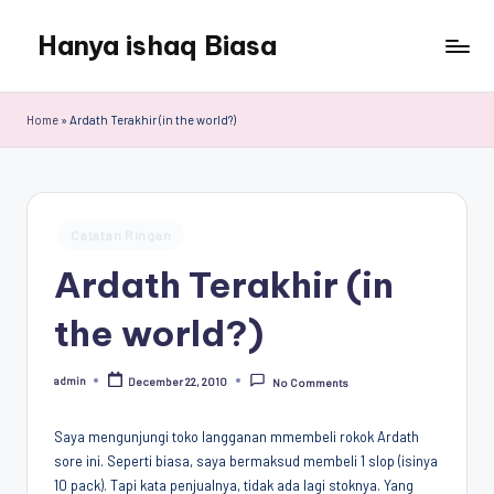
Hanya ishaq Biasa
Skip
to
Ishaq
content
Rahman,
Home
»
Ardath Terakhir (in the world?)
Humas
Unhas,
Dosen
Hubungan
Posted
Internasional,
Catatan Ringan
in
Peneliti
Ardath Terakhir (in
Center
for
the world?)
Peace,
Conflict,
admin
December 22, 2010
and
No Comments
Posted
by
Democracy
(CPCD)
Saya mengunjungi toko langganan mmembeli rokok Ardath
Universitas
sore ini. Seperti biasa, saya bermaksud membeli 1 slop (isinya
Hasanuddin,
10 pack). Tapi kata penjualnya, tidak ada lagi stoknya. Yang