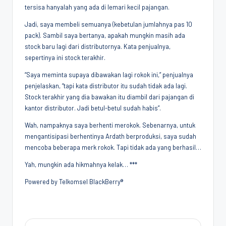
tersisa hanyalah yang ada di lemari kecil pajangan.
Penggiat
Komunitas
Jadi, saya membeli semuanya (kebetulan jumlahnya pas 10
Akademik
pack). Sambil saya bertanya, apakah mungkin masih ada
Diplomasi
stock baru lagi dari distributornya. Kata penjualnya,
Kota
sepertinya ini stock terakhir.
Indonesia
“Saya meminta supaya dibawakan lagi rokok ini,” penjualnya
penjelaskan, “tapi kata distributor itu sudah tidak ada lagi.
Stock terakhir yang dia bawakan itu diambil dari pajangan di
kantor distributor. Jadi betul-betul sudah habis”.
Wah, nampaknya saya berhenti merokok. Sebenarnya, untuk
mengantisipasi berhentinya Ardath berproduksi, saya sudah
mencoba beberapa merk rokok. Tapi tidak ada yang berhasil…
Yah, mungkin ada hikmahnya kelak… ***
Powered by Telkomsel BlackBerry®