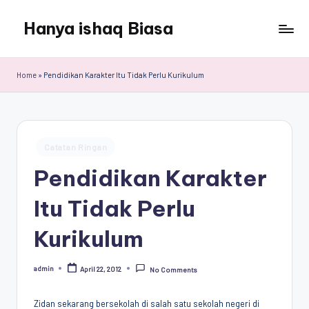
Hanya ishaq Biasa
Skip
to
Ishaq
content
Rahman,
Home
»
Pendidikan Karakter Itu Tidak Perlu Kurikulum
Humas
Unhas,
Dosen
Hubungan
Posted
Internasional,
Catatan Ringan
in
Peneliti
Pendidikan Karakter
Center
for
Itu Tidak Perlu
Peace,
Conflict,
Kurikulum
and
Democracy
admin
April 22, 2012
No Comments
(CPCD)
Posted
by
Universitas
Hasanuddin,
Zidan sekarang bersekolah di salah satu sekolah negeri di