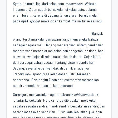
Kyoto. Ia mulai lagi dari kelas satu (
ichinensee
). Waktu di
Penggiat
Indonesia, Zidan sudah bersekolah di kelas satu, selama
Komunitas
enam bulan. Karena di Jepang tahun ajaran baru dimulai
Akademik
pada April (
spring
), maka Zidan kembali masuk ke kelas satu.
Diplomasi
Kota
Banyak
Indonesia
orang, terutama kalangan awam, yang menyangka bahwa
sebagai negara maju Jepang menerapkan sistem pendidikan
modern yang mengajarkan sains dan pengetahuan tinggi bagi
siswa-siswa sejak di kelas satu sekolah dasar. Sejak lama,
dari berbagai bahan bacaan tentang sistem pendidikan
Jepang, saya tahu bahwa tidaklah demikian adanya.
Pendidikan Jepang di sekolah dasar justru terkesan
sederhana. Dan, begitu Zidan berkesempatan merasakan
sendiri, kesederhanaan itu kental terasa.
Guru-guru menyarankan agar anak-anak
ichinensee
tidak
diantar ke sekolah. Mereka harus dibiasakan melakukan
segala sesuatu sendiri, mandi sendiri, berpakaian sendiri, dan
berangkat sekolah sendirian. Di sini ada kebijakan, jika ingin
masuk sekolah negeri, seorang anak hanya boleh masuk di