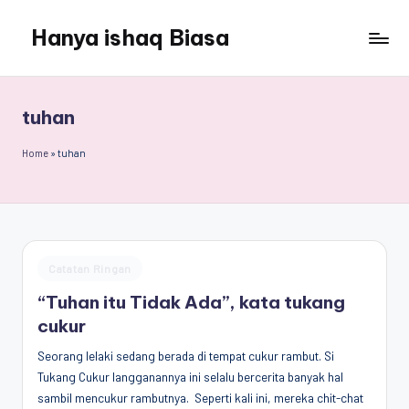
Hanya ishaq Biasa
Skip
to
Ishaq
content
Rahman,
Humas
tuhan
Unhas,
Dosen
Home
»
tuhan
Hubungan
Internasional,
Peneliti
Center
for
Posted
Catatan Ringan
Peace,
in
Conflict,
“Tuhan itu Tidak Ada”, kata tukang
and
cukur
Democracy
Seorang lelaki sedang berada di tempat cukur rambut. Si
(CPCD)
Tukang Cukur langganannya ini selalu bercerita banyak hal
Universitas
sambil mencukur rambutnya. Seperti kali ini, mereka chit-chat
Hasanuddin,