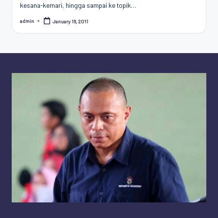
kesana-kemari, hingga sampai ke topik…
Penggiat
Komunitas
admin
January 16, 2011
Posted
Akademik
by
Diplomasi
Kota
Indonesia