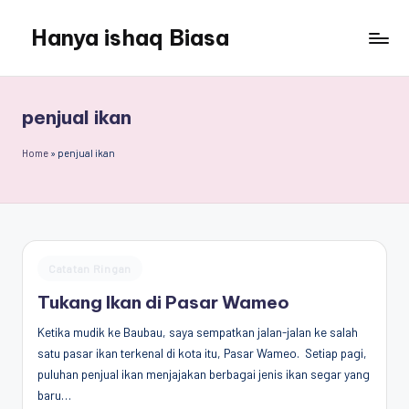
Hanya ishaq Biasa
Skip
to
Ishaq
content
Rahman,
Humas
penjual ikan
Unhas,
Dosen
Home
»
penjual ikan
Hubungan
Internasional,
Peneliti
Center
for
Posted
Catatan Ringan
Peace,
in
Conflict,
Tukang Ikan di Pasar Wameo
and
Ketika mudik ke Baubau, saya sempatkan jalan-jalan ke salah
Democracy
satu pasar ikan terkenal di kota itu, Pasar Wameo. Setiap pagi,
(CPCD)
puluhan penjual ikan menjajakan berbagai jenis ikan segar yang
Universitas
baru…
Hasanuddin,