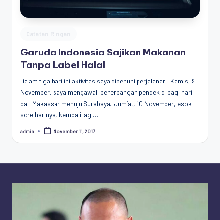
Penggiat
Komunitas
Akademik
Posted
Catatan Ringan
Diplomasi
in
Garuda Indonesia Sajikan Makanan
Kota
Tanpa Label Halal
Indonesia
Dalam tiga hari ini aktivitas saya dipenuhi perjalanan. Kamis, 9
November, saya mengawali penerbangan pendek di pagi hari
dari Makassar menuju Surabaya. Jum’at, 10 November, esok
sore harinya, kembali lagi…
admin
November 11, 2017
Posted
by