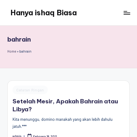
Hanya ishaq Biasa
Skip
to
Ishaq
content
Rahman,
Humas
bahrain
Unhas,
Dosen
Home
»
bahrain
Hubungan
Internasional,
Peneliti
Center
for
Posted
Catatan Ringan
Peace,
in
Conflict,
Setelah Mesir, Apakah Bahrain atau
and
Libya?
Democracy
Kita menunggu, domino manakah yang akan lebih dahulu
(CPCD)
jatuh.***
Universitas
Hasanuddin,
admin
February 18, 2011