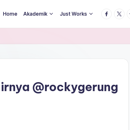
facebook.
twitte
t
Home
Akademik
Just Works
adirnya @rockygerung