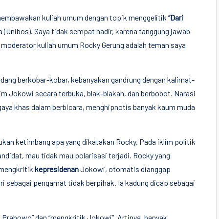
a membawakan kuliah umum dengan topik menggelitik
“Dari
(Unibos). Saya tidak sempat hadir, karena tanggung jawab
, moderator kuliah umum Rocky Gerung adalah teman saya
sedang berkobar-kobar, kebanyakan gandrung dengan kalimat-
im Jokowi secara terbuka, blak-blakan, dan berbobot. Narasi
 gaya khas dalam berbicara, menghipnotis banyak kaum muda
kukan ketimbang apa yang dikatakan Rocky. Pada iklim politik
ndidat, mau tidak mau polarisasi terjadi. Rocky yang
 mengkritik
kepresidenan
Jokowi, otomatis dianggap
ri sebagai pengamat tidak berpihak. Ia kadung dicap sebagai
 Prabowo” dan “mengkritik Jokowi”. Artinya, banyak