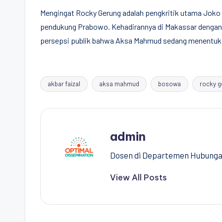
Mengingat Rocky Gerung adalah pengkritik utama Joko 
pendukung Prabowo. Kehadirannya di Makassar dengan f
persepsi publik bahwa Aksa Mahmud sedang menentukan p
akbar faizal
aksa mahmud
bosowa
rocky g
Tags:
admin
Dosen di Departemen Hubungan 
View All Posts