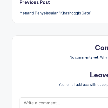
Post
Previous Post
Menanti Penyelesaian “Khashoggi’s Gate”
navigation
Co
No comments yet. Why d
Leav
Your email address will not be 