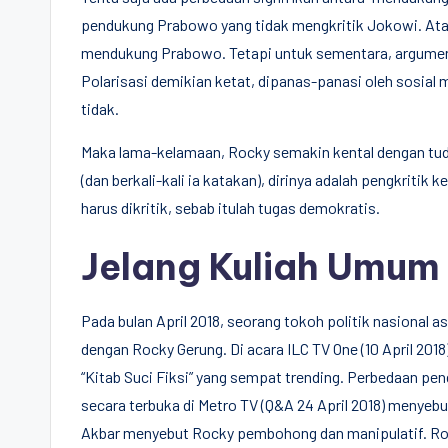
pendukung Prabowo yang tidak mengkritik Jokowi. Atau
mendukung Prabowo. Tetapi untuk sementara, argumentas
Polarisasi demikian ketat, dipanas-panasi oleh sosial me
tidak.
Maka lama-kelamaan, Rocky semakin kental dengan tud
(dan berkali-kali ia katakan), dirinya adalah pengkrit
harus dikritik, sebab itulah tugas demokratis.
Jelang Kuliah Umum
Pada bulan April 2018, seorang tokoh politik nasional as
dengan Rocky Gerung. Di acara ILC TV One (10 April 20
“Kitab Suci Fiksi” yang sempat trending. Perbedaan p
secara terbuka di Metro TV (Q&A 24 April 2018) menyebut
Akbar menyebut Rocky pembohong dan manipulatif. Ro