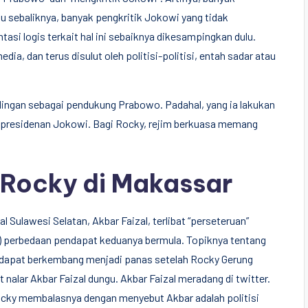
 sebaliknya, banyak pengkritik Jokowi yang tidak
i logis terkait hal ini sebaiknya dikesampingkan dulu.
dia, dan terus disulut oleh politisi-politisi, entah sadar atau
ingan sebagai pendukung Prabowo. Padahal, yang ia lakukan
ik kepresidenan Jokowi. Bagi Rocky, rejim berkuasa memang
 Rocky di Makassar
al Sulawesi Selatan, Akbar Faizal, terlibat “perseteruan”
18) perbedaan pendapat keduanya bermula. Topiknya tentang
endapat berkembang menjadi panas setelah Rocky Gerung
 nalar Akbar Faizal dungu. Akbar Faizal meradang di twitter.
cky membalasnya dengan menyebut Akbar adalah politisi