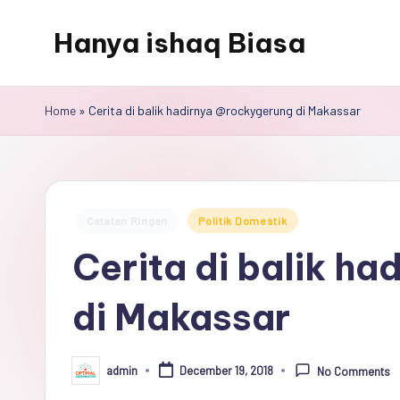
Hanya ishaq Biasa
Skip
to
Ishaq
content
Rahman,
Home
»
Cerita di balik hadirnya @rockygerung di Makassar
Humas
Unhas,
Dosen
Hubungan
Posted
Catatan Ringan
Politik Domestik
Internasional,
in
Cerita di balik h
Peneliti
Center
di Makassar
for
Peace,
Conflict,
admin
December 19, 2018
No Comments
Posted
and
by