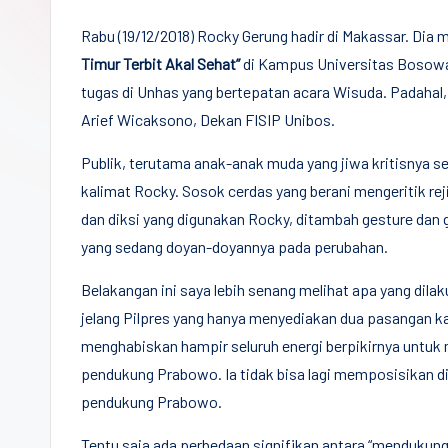
Democracy
Rabu (19/12/2018) Rocky Gerung hadir di Makassar. Di
(CPCD)
Timur Terbit Akal Sehat”
di Kampus Universitas Bosowa 
Universitas
tugas di Unhas yang bertepatan acara Wisuda. Padahal
Hasanuddin,
Arief Wicaksono, Dekan FISIP Unibos.
Penggiat
Komunitas
Publik, terutama anak-anak muda yang jiwa kritisnya 
Akademik
kalimat Rocky. Sosok cerdas yang berani mengeritik rej
Diplomasi
dan diksi yang digunakan Rocky, ditambah gesture dan
yang sedang doyan-doyannya pada perubahan.
Kota
Indonesia
Belakangan ini saya lebih senang melihat apa yang dila
jelang Pilpres yang hanya menyediakan dua pasangan ka
menghabiskan hampir seluruh energi berpikirnya untuk
pendukung Prabowo. Ia tidak bisa lagi memposisikan di
pendukung Prabowo.
Tentu saja ada perbedaan signifikan antara “mendukung