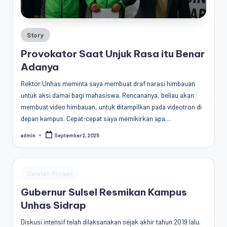
Penggiat
Komunitas
Akademik
Posted
Story
Diplomasi
in
Provokator Saat Unjuk Rasa itu Benar
Kota
Adanya
Indonesia
Rektor Unhas meminta saya membuat draf narasi himbauan
untuk aksi damai bagi mahasiswa. Rencananya, beliau akan
membuat video himbauan, untuk ditampilkan pada videotron di
depan kampus. Cepat-cepat saya memikirkan apa…
admin
September 2, 2025
Posted
by
Posted
Catatan Ringan
in
Gubernur Sulsel Resmikan Kampus
Unhas Sidrap
Diskusi intensif telah dilaksanakan sejak akhir tahun 2019 lalu.