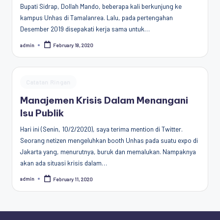
Bupati Sidrap, Dollah Mando, beberapa kali berkunjung ke
kampus Unhas di Tamalanrea. Lalu, pada pertengahan
Desember 2019 disepakati kerja sama untuk…
admin
February 18, 2020
Posted
by
Posted
Catatan Ringan
in
Manajemen Krisis Dalam Menangani
Isu Publik
Hari ini (Senin, 10/2/2020), saya terima mention di Twitter.
Seorang netizen mengeluhkan booth Unhas pada suatu expo di
Jakarta yang, menurutnya, buruk dan memalukan. Nampaknya
akan ada situasi krisis dalam…
admin
February 11, 2020
Posted
by