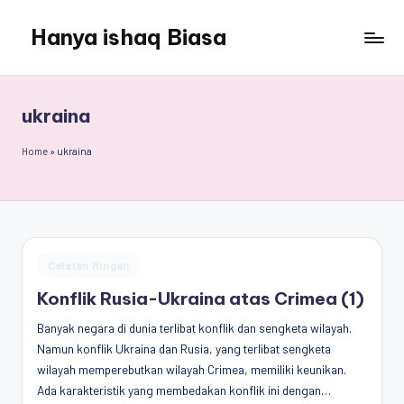
Hanya ishaq Biasa
Skip
to
Ishaq
content
Rahman,
Humas
ukraina
Unhas,
Dosen
Home
»
ukraina
Hubungan
Internasional,
Peneliti
Center
for
Posted
Catatan Ringan
Peace,
in
Conflict,
Konflik Rusia-Ukraina atas Crimea (1)
and
Banyak negara di dunia terlibat konflik dan sengketa wilayah.
Democracy
Namun konflik Ukraina dan Rusia, yang terlibat sengketa
(CPCD)
wilayah memperebutkan wilayah Crimea, memiliki keunikan.
Universitas
Ada karakteristik yang membedakan konflik ini dengan…
Hasanuddin,