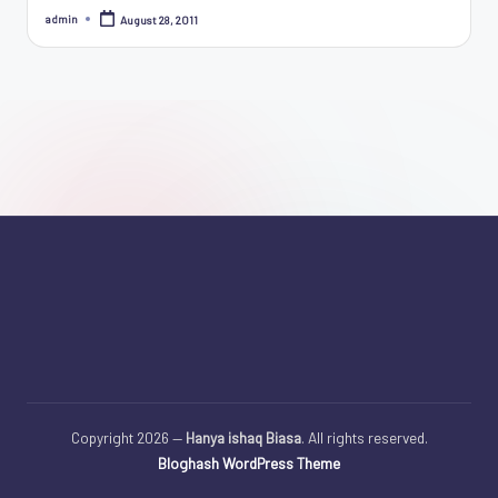
Penggiat
admin
August 28, 2011
Posted
by
Komunitas
Akademik
Diplomasi
Kota
Indonesia
Copyright 2026 —
Hanya ishaq Biasa
. All rights reserved.
Bloghash WordPress Theme