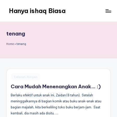
Hanya ishaq Biasa
Skip
to
Ishaq
content
Rahman,
Humas
tenang
Unhas,
Dosen
Home
»
tenang
Hubungan
Internasional,
Peneliti
Center
for
Posted
Catatan Ringan
Peace,
in
Conflict,
Cara Mudah Menenangkan Anak… :)
and
Berlaku efektif untuk anak ini, Zaidan (6 tahun). Setelah
Democracy
meninggalkannya di bagian komik atau buku anak-anak atau
(CPCD)
bagian majalah, kita berkeliling toko buku berjam-jam. Saat
Universitas
kembali, dia masih ada disitu. …
Hasanuddin,