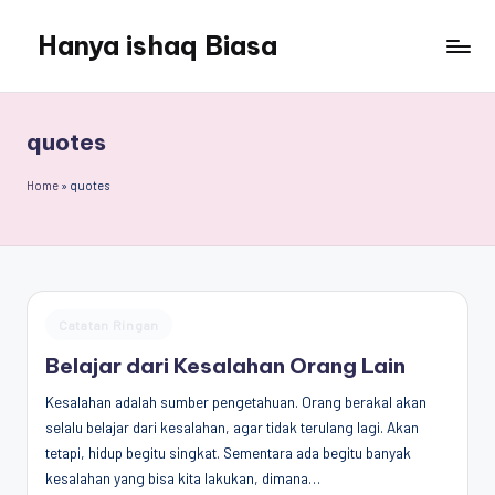
Hanya ishaq Biasa
Skip
to
Ishaq
content
Rahman,
Humas
quotes
Unhas,
Dosen
Home
»
quotes
Hubungan
Internasional,
Peneliti
Center
for
Posted
Catatan Ringan
Peace,
in
Conflict,
Belajar dari Kesalahan Orang Lain
and
Kesalahan adalah sumber pengetahuan. Orang berakal akan
Democracy
selalu belajar dari kesalahan, agar tidak terulang lagi. Akan
(CPCD)
tetapi, hidup begitu singkat. Sementara ada begitu banyak
Universitas
kesalahan yang bisa kita lakukan, dimana…
Hasanuddin,