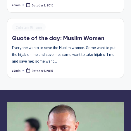
Penggiat
admin
October 2, 2015
Posted
by
Komunitas
Akademik
Diplomasi
Posted
Catatan Ringan
Kota
in
Quote of the day: Muslim Women
Indonesia
Everyone wants to save the Muslim woman. Some want to put
the hijab on me and save me; some want to take hijab off me
and save me; some want…
admin
October 1, 2015
Posted
by