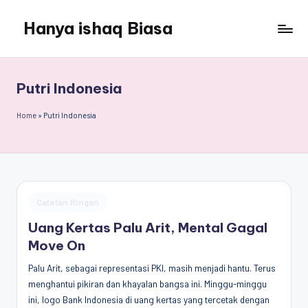
Hanya ishaq Biasa
Skip
to
Ishaq
content
Rahman,
Humas
Putri Indonesia
Unhas,
Dosen
Home
»
Putri Indonesia
Hubungan
Internasional,
Peneliti
Center
for
Posted
Catatan Ringan
Peace,
in
Conflict,
Uang Kertas Palu Arit, Mental Gagal
and
Move On
Democracy
Palu Arit, sebagai representasi PKI, masih menjadi hantu. Terus
(CPCD)
menghantui pikiran dan khayalan bangsa ini. Minggu-minggu
Universitas
ini, logo Bank Indonesia di uang kertas yang tercetak dengan
Hasanuddin,