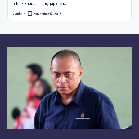
teknik khusus dianggap oleh…
Penggiat
Komunitas
admin
November 13, 2016
Posted
Akademik
by
Diplomasi
Kota
Indonesia