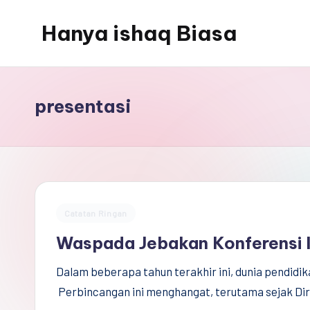
Hanya ishaq Biasa
Skip
to
Ishaq
content
Rahman,
Humas
presentasi
Unhas,
Dosen
Hubungan
Internasional,
Peneliti
Posted
Catatan Ringan
Center
in
Waspada Jebakan Konferensi I
for
Peace,
Dalam beberapa tahun terakhir ini, dunia pendidik
Conflict,
Perbincangan ini menghangat, terutama sejak Dir
and