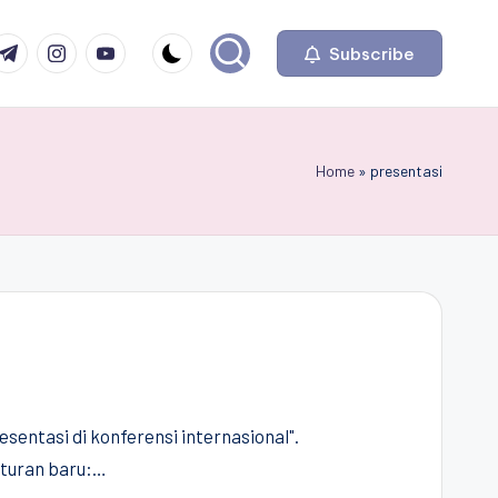
com
r.com
.me
instagram.com
youtube.com
Subscribe
Home
»
presentasi
sentasi di konferensi internasional".
aturan baru:…