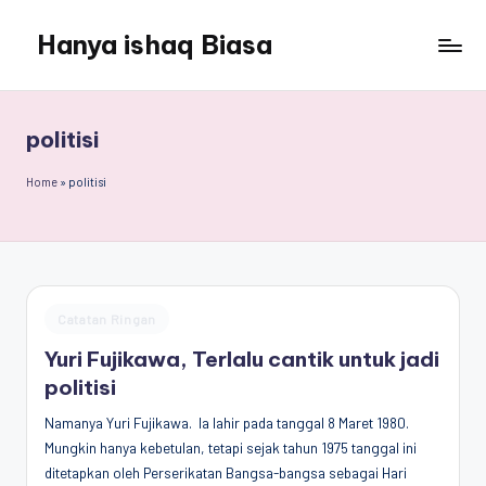
Hanya ishaq Biasa
Skip
to
Ishaq
content
Rahman,
Humas
politisi
Unhas,
Dosen
Home
»
politisi
Hubungan
Internasional,
Peneliti
Center
for
Posted
Catatan Ringan
Peace,
in
Conflict,
Yuri Fujikawa, Terlalu cantik untuk jadi
and
politisi
Democracy
Namanya Yuri Fujikawa. Ia lahir pada tanggal 8 Maret 1980.
(CPCD)
Mungkin hanya kebetulan, tetapi sejak tahun 1975 tanggal ini
Universitas
ditetapkan oleh Perserikatan Bangsa-bangsa sebagai Hari
Hasanuddin,