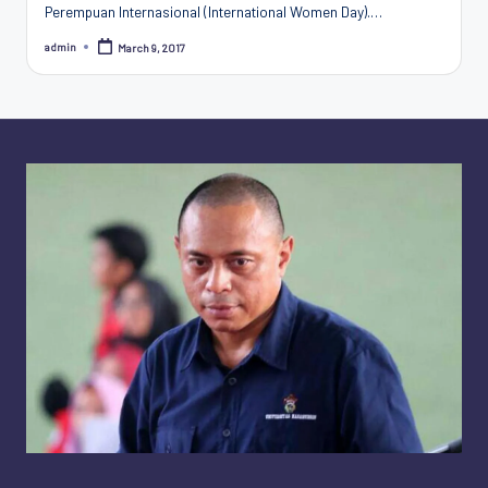
Perempuan Internasional (International Women Day).…
Penggiat
Komunitas
admin
March 9, 2017
Posted
Akademik
by
Diplomasi
Kota
Indonesia