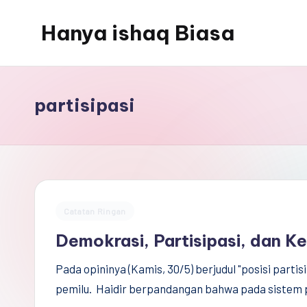
Hanya ishaq Biasa
Skip
to
Ishaq
content
Rahman,
Humas
partisipasi
Unhas,
Dosen
Hubungan
Internasional,
Peneliti
Posted
Catatan Ringan
Center
in
Demokrasi, Partisipasi, dan Ke
for
Peace,
Pada opininya (Kamis, 30/5) berjudul "posisi part
Conflict,
pemilu. Haidir berpandangan bahwa pada sistem p
and