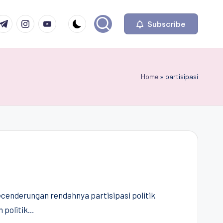
com
r.com
.me
instagram.com
youtube.com
Subscribe
Home
»
partisipasi
ecenderungan rendahnya partisipasi politik
 politik…