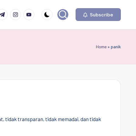
com
r.com
.me
instagram.com
youtube.com
Subscribe
Home
»
panik
, tidak transparan, tidak memadai, dan tidak