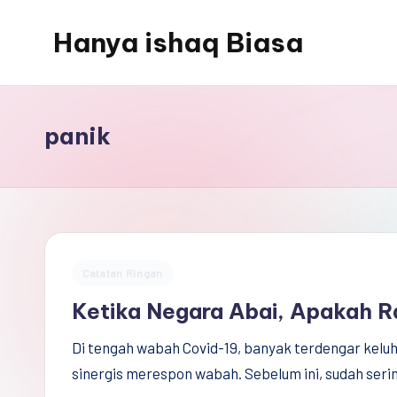
Hanya ishaq Biasa
Skip
to
Ishaq
content
Rahman,
Humas
panik
Unhas,
Dosen
Hubungan
Internasional,
Peneliti
Posted
Catatan Ringan
Center
in
Ketika Negara Abai, Apakah 
for
Peace,
Di tengah wabah Covid-19, banyak terdengar keluh
Conflict,
sinergis merespon wabah. Sebelum ini, sudah ser
and