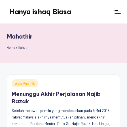
Hanya ishaq Biasa
Skip
to
Ishaq
content
Rahman,
Humas
Mahathir
Unhas,
Dosen
Home
»
Mahathir
Hubungan
Internasional,
Peneliti
Center
for
Posted
Asia Pasifik
Peace,
in
Conflict,
Menunggu Akhir Perjalanan Najib
and
Razak
Democracy
Setelah melewati pemilu yang mendebarkan pada 9 Mei 2018,
(CPCD)
rakyat Malaysia akhirnya memutuskan pilihan: mengakhiri
Universitas
kekuasaan Perdana Menteri Dato' Sri Najib Razak. Hasil ini juga
Hasanuddin,