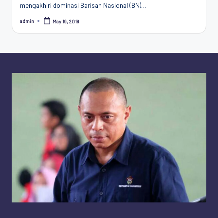
mengakhiri dominasi Barisan Nasional (BN)…
Penggiat
Komunitas
admin
May 19, 2018
Posted
Akademik
by
Diplomasi
Kota
Indonesia