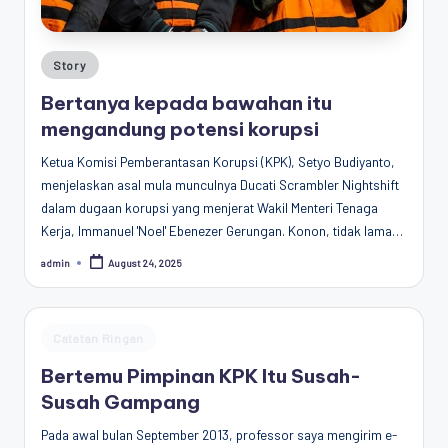
Penggiat
Komunitas
Akademik
Posted
Story
in
Diplomasi
Bertanya kepada bawahan itu
Kota
mengandung potensi korupsi
Indonesia
Ketua Komisi Pemberantasan Korupsi (KPK), Setyo Budiyanto,
menjelaskan asal mula munculnya Ducati Scrambler Nightshift
dalam dugaan korupsi yang menjerat Wakil Menteri Tenaga
Kerja, Immanuel 'Noel' Ebenezer Gerungan. Konon, tidak lama…
admin
August 24, 2025
Posted
by
Posted
Catatan Ringan
in
Bertemu Pimpinan KPK Itu Susah-
Susah Gampang
Pada awal bulan September 2013, professor saya mengirim e-