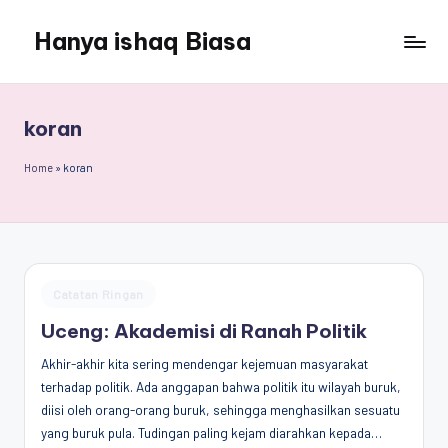
Hanya ishaq Biasa
Skip
to
Ishaq
content
Rahman,
Humas
koran
Unhas,
Dosen
Home
»
koran
Hubungan
Internasional,
Peneliti
Center
for
Posted
Catatan Ringan
Peace,
in
Conflict,
Uceng: Akademisi di Ranah Politik
and
Akhir-akhir kita sering mendengar kejemuan masyarakat
Democracy
terhadap politik. Ada anggapan bahwa politik itu wilayah buruk,
(CPCD)
diisi oleh orang-orang buruk, sehingga menghasilkan sesuatu
Universitas
yang buruk pula. Tudingan paling kejam diarahkan kepada…
Hasanuddin,