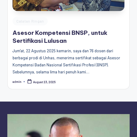
Penggiat
Komunitas
Akademik
Posted
Catatan Ringan
Diplomasi
in
Asesor Kompetensi BNSP, untuk
Kota
Sertifikasi Lulusan
Indonesia
Jum'at, 22 Agustus 2025 kemarin, saya dan 76 dosen dari
berbagai prodi di Unhas, menerima sertifikat sebagai Asesor
Kompetensi Badan Nasional Sertifikasi Profesi (BNSP).
Sebelumnya, selama lima hari penuh kami…
admin
August 23, 2025
Posted
by