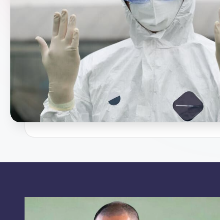
Democracy
(CPCD)
Universitas
Hasanuddin,
Penggiat
Komunitas
Akademik
Diplomasi
Kota
Indonesia