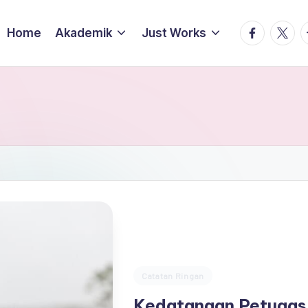
facebook.
twitte
t
Home
Akademik
Just Works
Posted
Catatan Ringan
in
Kedatangan Petugas