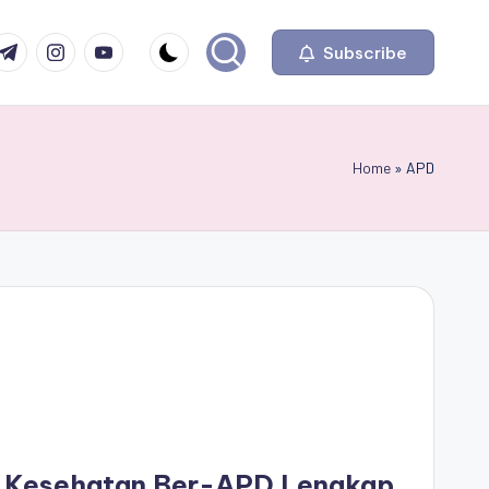
com
r.com
.me
instagram.com
youtube.com
Subscribe
Home
»
APD
 Kesehatan Ber-APD Lengkap