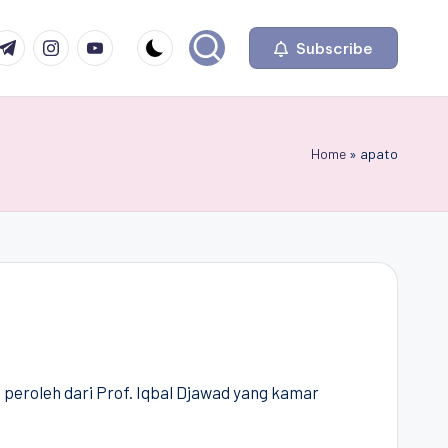
com
r.com
.me
instagram.com
youtube.com
Subscribe
Home
»
apato
peroleh dari Prof. Iqbal Djawad yang kamar