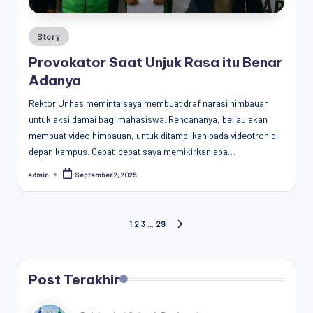
Posted
Story
in
Provokator Saat Unjuk Rasa itu Benar
Adanya
Rektor Unhas meminta saya membuat draf narasi himbauan
untuk aksi damai bagi mahasiswa. Rencananya, beliau akan
membuat video himbauan, untuk ditampilkan pada videotron di
depan kampus. Cepat-cepat saya memikirkan apa…
admin
September 2, 2025
Posted
by
Posts
1
2
3
…
29
NEXT
PAGE
pagination
Post Terakhir