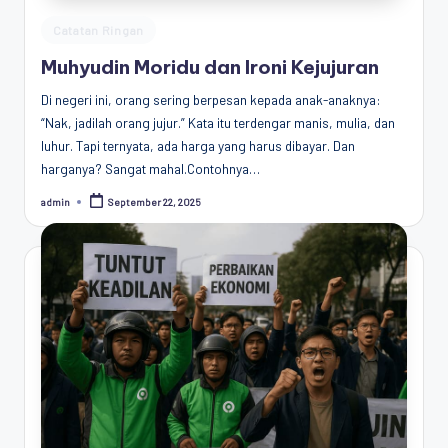
Posted
Catatan Ringan
in
Muhyudin Moridu dan Ironi Kejujuran
Di negeri ini, orang sering berpesan kepada anak-anaknya:
“Nak, jadilah orang jujur.” Kata itu terdengar manis, mulia, dan
luhur. Tapi ternyata, ada harga yang harus dibayar. Dan
harganya? Sangat mahal.Contohnya…
admin
September 22, 2025
Posted
by