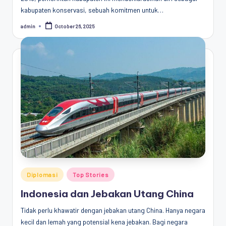
kabupaten konservasi, sebuah komitmen untuk…
admin
October 26, 2025
Posted
by
Posted
Diplomasi
Top Stories
in
Indonesia dan Jebakan Utang China
Tidak perlu khawatir dengan jebakan utang China. Hanya negara
kecil dan lemah yang potensial kena jebakan. Bagi negara