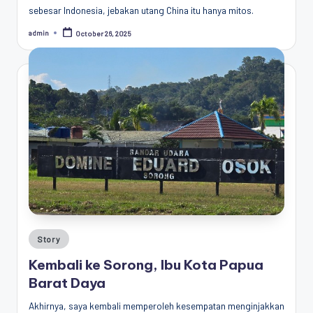
sebesar Indonesia, jebakan utang China itu hanya mitos.
admin
October 26, 2025
Posted
by
Posted
Story
in
Kembali ke Sorong, Ibu Kota Papua
Barat Daya
Akhirnya, saya kembali memperoleh kesempatan menginjakkan