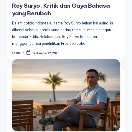
in
Roy Suryo, Kritik dan Gaya Bahasa
yang Berubah
Dalam politik Indonesia, nama Roy Suryo bukan hal asing. Ia
dikenal sebagai sosok yang sering tampil di media dengan
komentar kritis. Belakangan, Roy Suryo konsisten
menggempur isu pendidikan Presiden Joko…
admin
September 22, 2025
Posted
by