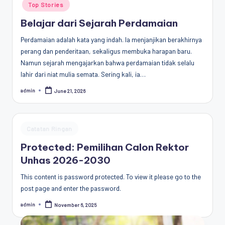
Top Stories
Belajar dari Sejarah Perdamaian
Perdamaian adalah kata yang indah. Ia menjanjikan berakhirnya
perang dan penderitaan, sekaligus membuka harapan baru.
Namun sejarah mengajarkan bahwa perdamaian tidak selalu
lahir dari niat mulia semata. Sering kali, ia…
admin
June 21, 2026
Posted
by
Posted
Catatan Ringan
in
Protected: Pemilihan Calon Rektor
Unhas 2026-2030
This content is password protected. To view it please go to the
post page and enter the password.
admin
November 6, 2025
Posted
by