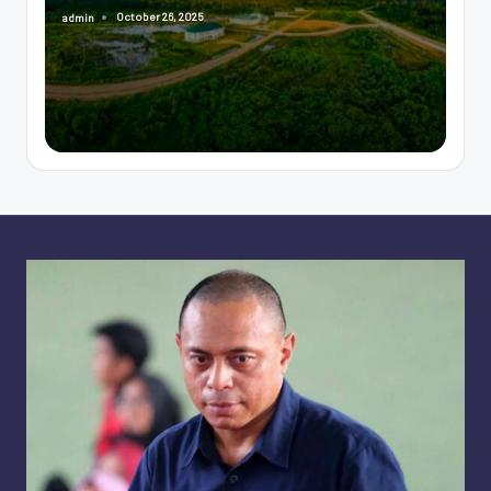
October 26, 2025
admin
Posted
by