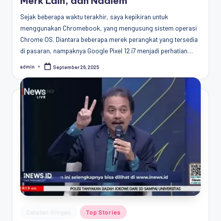
Merk Lain, dan Nadiem
Sejak beberapa waktu terakhir, saya kepikiran untuk
menggunakan Chromebook, yang mengusung sistem operasi
Chrome OS. Diantara beberapa merek perangkat yang tersedia
di pasaran, nampaknya Google Pixel 12 i7 menjadi perhatian…
admin
September 26, 2025
Posted
by
Posted
Catatan Ringan
Top Stories