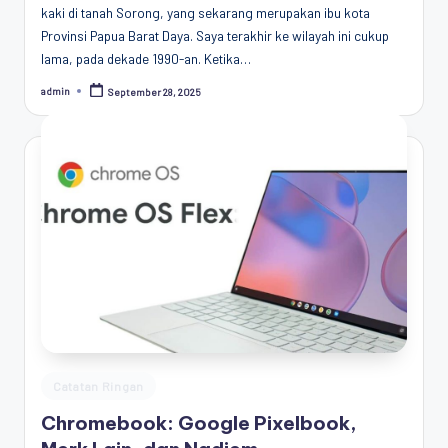
kaki di tanah Sorong, yang sekarang merupakan ibu kota
Provinsi Papua Barat Daya. Saya terakhir ke wilayah ini cukup
lama, pada dekade 1990-an. Ketika…
admin
September 28, 2025
Posted
by
Posted
Catatan Ringan
in
Chromebook: Google Pixelbook,