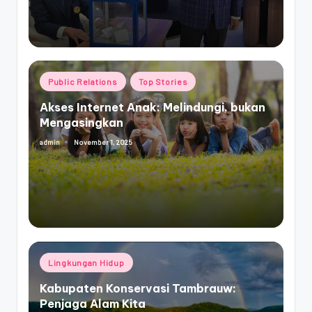
Posted
Public Relations
Top Stories
in
Akses Internet Anak: Melindungi, bukan
Mengasingkan
November 1, 2025
admin
Posted
by
Posted
Lingkungan Hidup
in
Kabupaten Konservasi Tambrauw:
Penjaga Alam Kita