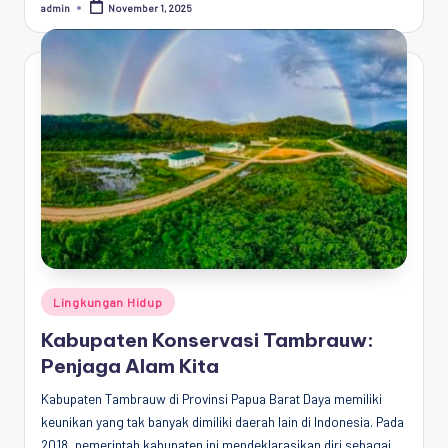
admin
November 1, 2025
Posted
by
Posted
Lingkungan Hidup
in
Kabupaten Konservasi Tambrauw:
Penjaga Alam Kita
Kabupaten Tambrauw di Provinsi Papua Barat Daya memiliki
keunikan yang tak banyak dimiliki daerah lain di Indonesia. Pada
2018, pemerintah kabupaten ini mendeklarasikan diri sebagai