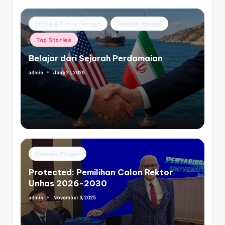
Posted
Afrika & Timur Tengah
Catatan Ringan
in
Top Stories
Belajar dari Sejarah Perdamaian
June 21, 2026
admin
Posted
by
Posted
Catatan Ringan
in
Protected: Pemilihan Calon Rektor
Unhas 2026-2030
November 6, 2025
admin
Posted
by