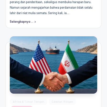
perang dan penderitaan, sekaligus membuka harapan baru.
Penggiat
Namun sejarah mengajarkan bahwa perdamaian tidak selalu
Komunitas
lahir dari niat mulia semata. Sering kali, ia…
Akademik
Diplomasi
Selengkapnya ...
Kota
Indonesia
Posted
Afrika & Timur Tengah
Catatan Ringan
in