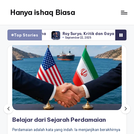
Hanya ishaq Biasa
Skip
to
Ishaq
content
Rahman,
g China
Roy Suryo, Kritik dan Gaya Bahasa yang Berubah
Top Stories
Humas
September 22, 2025
Unhas,
Dosen
Hubungan
Internasional,
Peneliti
Center
for
Peace,
Conflict,
and
Democracy
(CPCD)
Belajar dari Sejarah Perdamaian
Universitas
Perdamaian adalah kata yang indah. Ia menjanjikan berakhirnya
Hasanuddin,